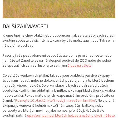
DALŠÍ ZAJÍMAVOSTI
Kromě tipů na chov ptáků nebo doporučení, jak se starat o jejich zdraví
existuje spousta dalších témat, která by vás mohly zaujmout. Tak se na
ně pojďme podívat.
Fascinují vás pestrobarevní papoušci, ale doma je mít nechcete nebo
nemůžete? Zajeďte se na ně alespoň podívat do ZOO nebo do jedné
ze speciálních zahrad. Inspirujte se mými
5 tipy na výlety
.
Co se týče venkovních ptáků, tak zde jsou prakticky jen dvě skupiny –
ti, co nám nevadí, nebo je dokonce rádi pozorujeme a ti, které bychom
nejraději vůbec neviděli. Do první skupiny bych se dali zařadit všichni
opeřenci, kteří k nám přilétají na krmítko, jako například sýkorky, vrabci
nebo stehlíci. Pokud máte s jejich rozpoznáváním problém, přečtěte si
článek “
Poznejte 10 ptáčků, kteří hodují i na vašem krmítku
”. No a druhá
skupina je věnovaná holubům, kteří nám znečišťují balkony nebo
parapety a u kterých nevíme, jaké nemoci přenášejí. Naštěstí ale
existují i šetrná
opatření, pomocí kterých holuby z našeho okolí můžete