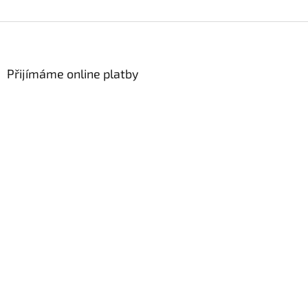
Z
á
p
a
Přijímáme online platby
t
í