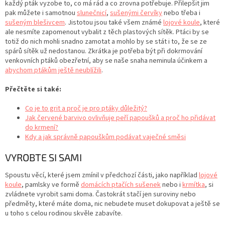
každý pták vyzobe to, co má rád a co zrovna potřebuje. Přilepšit jim
pak můžete i samotnou
slunečnicí
,
sušenými červíky
nebo třeba i
sušeným blešivcem
. Jistotou jsou také všem známé
lojové koule
, které
ale nesmíte zapomenout vybalit z těch plastových sítěk. Ptáci by se
totiž do nich mohli snadno zamotat a mohlo by se stát i to, že se ze
spárů sítěk už nedostanou. Zkrátka je potřeba být při dokrmování
venkovních ptáků obezřetní, aby se naše snaha neminula účinkem a
abychom ptákům ještě neublížili
.
Přečtěte si také:
Co je to grit a proč je pro ptáky důležitý?
Jak červené barvivo ovlivňuje peří papoušků a proč ho přidávat
do krmení?
Kdy a jak správně papouškům podávat vaječné směsi
VYROBTE SI SAMI
Spoustu věcí, které jsem zmínil v předchozí části, jako například
lojové
koule
, pamlsky ve formě
domácích ptačích sušenek
nebo i
krmítka
, si
zvládnete vyrobit sami doma. Častokrát stačí jen suroviny nebo
předměty, které máte doma, nic nebudete muset dokupovat a ještě se
u toho s celou rodinou skvěle zabavíte.