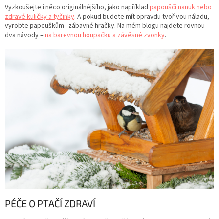
Vyzkoušejte i něco originálnějšího, jako například
papouščí nanuk nebo
zdravé kuličky a tyčinky
. A pokud budete mít opravdu tvořivou náladu,
vyrobte papouškům i zábavné hračky. Na mém blogu najdete rovnou
dva návody –
na barevnou houpačku a závěsné zvonky
.
PÉČE O PTAČÍ ZDRAVÍ