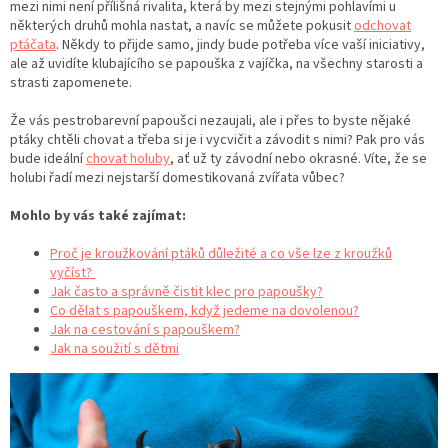
mezi nimi není přílišná rivalita, která by mezi stejnými pohlavími u
některých druhů mohla nastat, a navíc se můžete pokusit
odchovat
ptáčata
. Někdy to přijde samo, jindy bude potřeba více vaší iniciativy,
ale až uvidíte klubajícího se papouška z vajíčka, na všechny starosti a
strasti zapomenete.
Že vás pestrobarevní papoušci nezaujali, ale i přes to byste nějaké
ptáky chtěli chovat a třeba si je i vycvičit a závodit s nimi? Pak pro vás
bude ideální
chovat holuby
, ať už ty závodní nebo okrasné. Víte, že se
holubi řadí mezi nejstarší domestikovaná zvířata vůbec?
Mohlo by vás také zajímat:
Proč je kroužkování ptáků důležité a co vše lze z kroužků
vyčíst?
Jak často a správně čistit klec pro papoušky?
Co dělat s papouškem, když jedeme na dovolenou?
Jak na cestování s papouškem?
Jak na soužití s dětmi