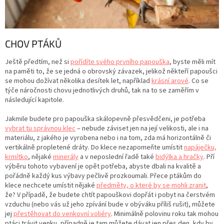
CHOV PTÁKŮ
Ještě předtím, než si
pořídíte svého prvního papouška
, byste měli mít
na paměti to, že se jedná o obrovský závazek, jelikož někteří papoušci
se mohou dožívat několika desítek let, například
krásní arové
. Co se
týče náročnosti chovu jednotlivých druhů, tak na to se zaměřím v
následující kapitole.
Jakmile budete pro papouška skálopevně přesvědčeni, je potřeba
vybrat tu správnou klec
– nebude záviset jen na její velikosti, ale i na
materiálu, z jakého je vyrobena nebo i na tom, zda má horizontálně či
vertikálně propletené dráty. Do klece nezapomeňte umístit
napáječku,
krmítko
, nějaké
minerály
a v neposlední řadě také
bidýlka a hračky
. Pří
výběru tohoto vybavení je opět potřeba, abyste dbali na kvalitě a
pořádně každý kus výbavy pečlivě prozkoumali. Přece ptákům do
klece nechcete umístit nějaké
předměty, o které by se mohli zranit
,
že? V případě, že budete chtít papouškovi dopřát i pobyt na čerstvém
vzduchu (nebo vás už jeho zpívání bude v obýváku příliš rušit), můžete
jej
přestěhovat do venkovní voliéry
. Minimálně polovinu roku tak mohou
ptáci trávit venku, případně je tam můžete dávat jen přes den, kdy by