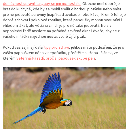
domácnost upravit tak, aby se jim nic nestalo
. Obecně není dobré je
brát do kuchyně, kde by se mohli spálit o horkou plotýnku nebo sníst
pro ně jedovaté suroviny (například avokádo nebo kávu). Kromě toho je
dobré schovat i pokojové rostliny, které papoušky mohou svou vůní i
vhledem lákat, ale většina z nich je pro ně také jedovatá. No a v
neposlední řadě myslete na pořádně zavřená okna i dveře, aby se z
vašeho miláčka najednou nestal volně žijící pták.
Pokud vás zajímají další
tipy pro zdraví
, jelikož máte podezření, že je s
vaším papouškem něco v nepořádku, přečtěte si třeba i článek, ve
kterém
veterinářka radí, proč si papoušek škube peří
.