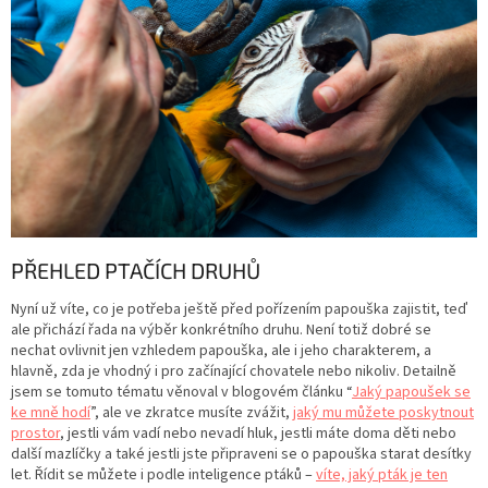
PŘEHLED PTAČÍCH DRUHŮ
Nyní už víte, co je potřeba ještě před pořízením papouška zajistit, teď
ale přichází řada na výběr konkrétního druhu. Není totiž dobré se
nechat ovlivnit jen vzhledem papouška, ale i jeho charakterem, a
hlavně, zda je vhodný i pro začínající chovatele nebo nikoliv. Detailně
jsem se tomuto tématu věnoval v blogovém článku “
Jaký papoušek se
ke mně hodí
”, ale ve zkratce musíte zvážit,
jaký mu můžete poskytnout
prostor
, jestli vám vadí nebo nevadí hluk, jestli máte doma děti nebo
další mazlíčky a také jestli jste připraveni se o papouška starat desítky
let. Řídit se můžete i podle inteligence ptáků –
víte, jaký pták je ten