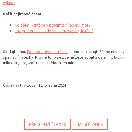
vyhnat
.
Další zajímavé čtení:
Co dělat, když se v ptačím zrní objeví moli?
Jak pomoct s hnízděním venkovním ptákům?
Sledujte mou
Facebookovou stránku
a nenechte si ujít žádné novinky a
speciální nabídky. Kromě toho se zde můžete spojit s dalšími ptačími
milovníky a vytvořit tak skvělou komunitu.
Článek aktualizován 12. března 2024
PŘEDCHOZÍ ČLÁNEK
DALŠÍ ČLÁNEK