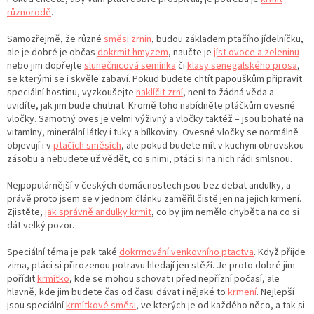
různorodě
.
Samozřejmě, že různé
směsi zrnin
, budou základem ptačího jídelníčku,
ale je dobré je občas
dokrmit hmyzem
, naučte je
jíst ovoce a zeleninu
nebo jim dopřejte
slunečnicová semínka
či
klasy senegalského prosa
,
se kterými se i skvěle zabaví. Pokud budete chtít papouškům připravit
speciální hostinu, vyzkoušejte
naklíčit zrní
, není to žádná věda a
uvidíte, jak jim bude chutnat. Kromě toho nabídněte ptáčkům ovesné
vločky. Samotný oves je velmi výživný a vločky taktéž – jsou bohaté na
vitamíny, minerální látky i tuky a bílkoviny. Ovesné vločky se normálně
objevují i v
ptačích směsích
, ale pokud budete mít v kuchyni obrovskou
zásobu a nebudete už vědět, co s nimi, ptáci si na nich rádi smlsnou.
Nejpopulárnější v českých domácnostech jsou bez debat andulky, a
právě proto jsem se v jednom článku zaměřil čistě jen na jejich krmení.
Zjistěte,
jak správně andulky krmit
, co by jim nemělo chybět a na co si
dát velký pozor.
Speciální téma je pak také
dokrmování venkovního ptactva
. Když přijde
zima, ptáci si přirozenou potravu hledají jen stěží. Je proto dobré jim
pořídit
krmítko
, kde se mohou schovat i před nepřízní počasí, ale
hlavně, kde jim budete čas od času dávat i nějaké to
krmení
. Nejlepší
jsou speciální
krmítkové směsi
, ve kterých je od každého něco, a tak si