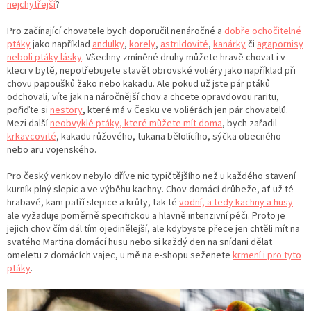
nejchytřejší
?
Pro začínající chovatele bych doporučil nenáročné a
dobře ochočitelné
ptáky
jako například
andulky
,
korely
,
astrildovité
,
kanárky
či
agapornisy
neboli ptáky lásky
. Všechny zmíněné druhy můžete hravě chovat i v
kleci v bytě, nepotřebujete stavět obrovské voliéry jako například při
chovu papoušků žako nebo kakadu. Ale pokud už jste pár ptáků
odchovali, víte jak na náročnější chov a chcete opravdovou raritu,
pořiďte si
nestory
, které má v Česku ve voliérách jen pár chovatelů.
Mezi další
neobvyklé ptáky, které můžete mít doma
, bych zařadil
krkavcovité
, kakadu růžového, tukana bělolícího, sýčka obecného
nebo aru vojenského.
Pro český venkov nebylo dříve nic typičtějšího než u každého stavení
kurník plný slepic a ve výběhu kachny. Chov domácí drůbeže, ať už té
hrabavé, kam patří slepice a krůty, tak té
vodní, a tedy kachny a husy
ale vyžaduje poměrně specifickou a hlavně intenzivní péči. Proto je
jejich chov čím dál tím ojedinělejší, ale kdybyste přece jen chtěli mít na
svatého Martina domácí husu nebo si každý den na snídani dělat
omeletu z domácích vajec, u mě na e-shopu seženete
krmení i pro tyto
ptáky
.