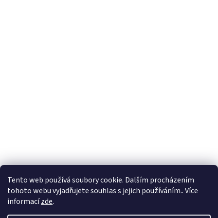
Hodnocení obchodu
Ochrana osobních údajů
Obchodní podmínky
Tento web používá soubory cookie. Dalším procházením
tohoto webu vyjadřujete souhlas s jejich používáním.. Více
informací
zde
.