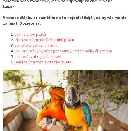
voliérách nebo začátečník, který se připravuje na chov prvního
kanárka.
V tomto článku se zaměřím na to nejdůležitější, co by vás mohlo
zajímat. Dozvíte se:
Jak na chov ptáků
Přehled nejrůznějších druhů ptáků
Jak ptáky správně krmit
Jak pro ptáky vyrobit pochoutky nebo hračky či krmítka
Jak pečovat o jejich zdraví
Další zajímavosti z ptačího světa