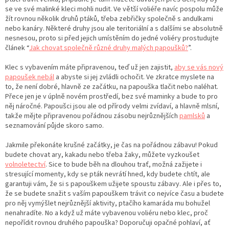
se ve své malinké kleci mohli nudit. Ve větší voliéře navíc pospolu může
žít rovnou několik druhů ptáků, třeba zebřičky společně s andulkami
nebo kanáry. Některé druhy jsou ale teritoriální a s dalšími se absolutně
nesnesou, proto si před jejich umístěním do jedné voliéry prostudujte
článek “
Jak chovat společně různé druhy malých papoušků?
”.
Klec s vybavením máte připravenou, teď už jen zajistit,
aby se vás nový
papoušek nebál
a abyste si jej zvládli ochočit. Ve zkratce myslete na
to, že není dobré, hlavně ze začátku, na papouška tlačit nebo naléhat.
Přece jen je v úplně novém prostředí, bez své maminky a bude to pro
něj náročné. Papoušci jsou ale od přírody velmi zvídaví, a hlavně mlsní,
takže mějte připravenou pořádnou zásobu nejrůznějších
pamlsků
a
seznamování půjde skoro samo.
Jakmile překonáte krušné začátky, je čas na pořádnou zábavu! Pokud
budete chovat ary, kakadu nebo třeba žaky, můžete vyzkoušet
volnoletectví
. Sice to bude běh na dlouhou trať, možná zažijete i
stresující momenty, kdy se pták nevrátí hned, kdy budete chtít, ale
garantuji vám, že si s papouškem užijete spoustu zábavy. Ale i přes to,
že se budete snažit s vaším papouškem trávit co nejvíce času a budete
pro něj vymýšlet nejrůznější aktivity, ptačího kamaráda mu bohužel
nenahradíte. No a když už máte vybavenou voliéru nebo klec, proč
nepořídit rovnou druhého papouška? Doporučuji opačné pohlaví, ať