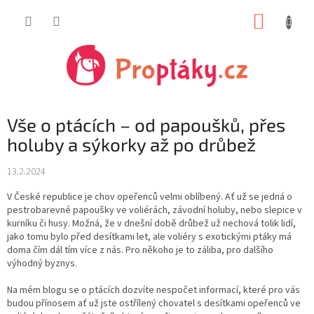
Přejít
NÁKUP
na
obsah
KOŠÍK
Vše o ptácích – od papoušků, přes
holuby a sýkorky až po drůbež
13.2.2024
V České republice je chov opeřenců velmi oblíbený. Ať už se jedná o
pestrobarevné papoušky ve voliérách, závodní holuby, nebo slepice v
kurníku či husy. Možná, že v dnešní době drůbež už nechová tolik lidí,
jako tomu bylo před desítkami let, ale voliéry s exotickými ptáky má
doma čím dál tím více z nás. Pro někoho je to záliba, pro dalšího
výhodný byznys.
Na mém blogu se o ptácích dozvíte nespočet informací, které pro vás
budou přínosem ať už jste ostřílený chovatel s desítkami opeřenců ve