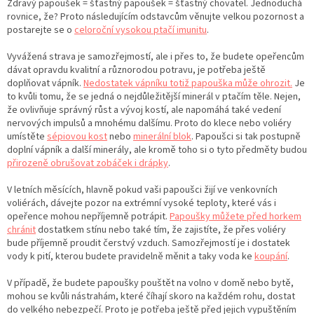
Zdravý papoušek = šťastný papoušek = šťastný chovatel. Jednoduchá
rovnice, že? Proto následujícím odstavcům věnujte velkou pozornost a
postarejte se o
celoroční vysokou ptačí imunitu
.
Vyvážená strava je samozřejmostí, ale i přes to, že budete opeřencům
dávat opravdu kvalitní a různorodou potravu, je potřeba ještě
doplňovat vápník.
Nedostatek vápníku totiž papouška může ohrozit.
Je
to kvůli tomu, že se jedná o nejdůležitější minerál v ptačím těle. Nejen,
že ovlivňuje správný růst a vývoj kostí, ale napomáhá také vedení
nervových impulsů a mnohému dalšímu. Proto do klece nebo voliéry
umístěte
sépiovou kost
nebo
minerální blok
. Papoušci si tak postupně
doplní vápník a další minerály, ale kromě toho si o tyto předměty budou
přirozeně obrušovat zobáček i drápky
.
V letních měsících, hlavně pokud vaši papoušci žijí ve venkovních
voliérách, dávejte pozor na extrémní vysoké teploty, které vás i
opeřence mohou nepříjemně potrápit.
Papoušky můžete před horkem
chránit
dostatkem stínu nebo také tím, že zajistíte, že přes voliéry
bude příjemně proudit čerstvý vzduch. Samozřejmostí je i dostatek
vody k pití, kterou budete pravidelně měnit a taky voda ke
koupání
.
V případě, že budete papoušky pouštět na volno v domě nebo bytě,
mohou se kvůli nástrahám, které číhají skoro na každém rohu, dostat
do velkého nebezpečí. Proto je potřeba ještě před jejich vypuštěním