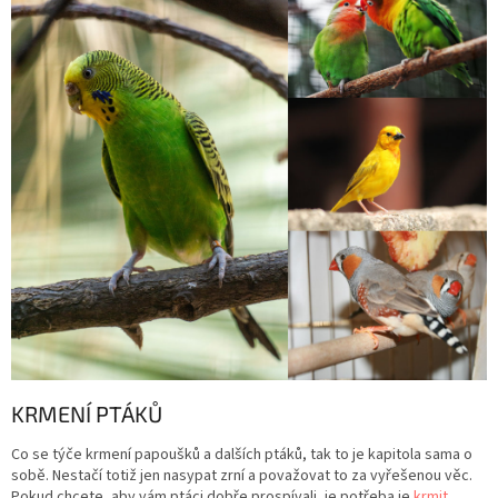
KRMENÍ PTÁKŮ
Co se týče krmení papoušků a dalších ptáků, tak to je kapitola sama o
sobě. Nestačí totiž jen nasypat zrní a považovat to za vyřešenou věc.
Pokud chcete, aby vám ptáci dobře prospívali, je potřeba je
krmit