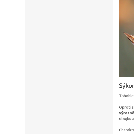
Sýko
Tohohle
Oproti 
výrazn
obojku 
Charakte