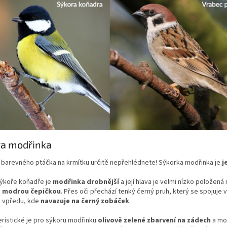
ra modřinka
 barevného ptáčka na krmítku určitě nepřehlédnete! Sýkorka modřinka je
j
sýkoře koňadře je
modřinka drobnější
a její hlava je velmi nízko položen
ě modrou čepičkou
. Přes oči přechází tenký černý pruh, který se spojuje
a vpředu, kde
navazuje na černý zobáček
.
ristické je pro sýkoru modřinku
olivově zelené zbarvení na zádech
a mod