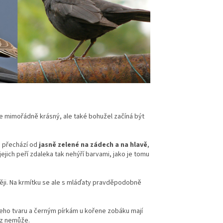
je mimořádně krásný, ale také bohužel začíná být
é přechází od
jasně zelené na zádech a na hlavě
,
ejich peří zdaleka tak nehýří barvami, jako je tomu
ději. Na krmítku se ale s mláďaty pravděpodobně
 jeho tvaru a černým pírkám u kořene zobáku mají
raz nemůže.