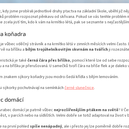
 kdy jsme probírali jednotlivé druhy ptactva na základní škole, uběhl již ně
ů problém rozpoznat pěnkavu od skřivana. Pokud se vás tenhle problém net
te zcela jistí tím, kdo k vám na krmítko létá, pak se seznamte s nejčastější
a koňadra
je vůbec vděčný strávník a na krmítko létá v zimních měsících velmi často.
rvě na bříšku a
bílým trojúhelníkovitým skvrnám na tvářích
ji rozeznát
ristická je také
černá čára přes bříško
, pomocí které lze od sebe rozpo
 a na bříšku je přerušovaná. U samečků tvoří čára na břiše flek a je daleko 
m znakem sýkory koňadry jsou modro-šedá křídla s bílým lemováním.
si sýkorky pochutnávají na semínkách
černé slunečnice
.
ec domácí
 vrabec domácí je patrně vůbec
nejrozšířenějším ptákem na světě
? V Če
měst, v parcích nebo na sídlištích. Velmi dobře se totiž adaptoval na život v b
e na první pohled
spíše nenápadný
, ale i přesto jej lze poměrně dobře roz