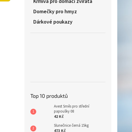
Krmiva pro domácí zvířata
n
e
Domečky pro hmyz
l
Dárkové poukazy
Top 10 produktů
Avest Směs pro střední
papoušky 08
42 Kč
Slunečnice černá 15kg
473 Kč