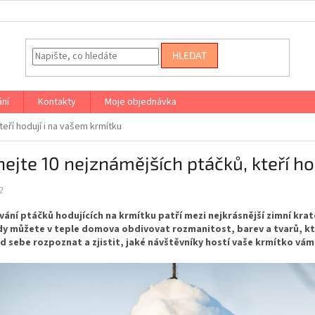
HLEDAT
ání
Kontakty
Moje objednávka
eří hodují i na vašem krmítku
ejte 10 nejznámějších ptáčků, kteří ho
2
ání ptáčků hodujících na krmítku patří mezi nejkrásnější zimní kra
y můžete v teple domova obdivovat rozmanitost, barev a tvarů, kte
od sebe rozpoznat a zjistit, jaké návštěvníky hostí vaše krmítko vá