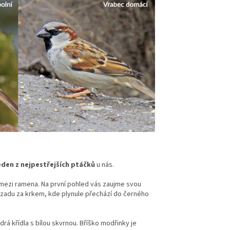
eden z nejpestřejších ptáčků
u nás.
á mezi ramena. Na první pohled vás zaujme svou
 vzadu za krkem, kde plynule přechází do černého
rá křídla s bílou skvrnou. Bříško modřinky je