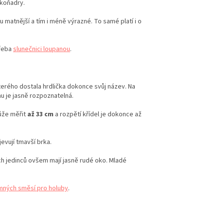
 koňadry.
matnější a tím i méně výrazné. To samé platí i o
třeba
slunečnici loupanou
.
 kterého dostala hrdlička dokonce svůj název. Na
mu je jasně rozpoznatelná.
ůže měřit
až 33 cm
a rozpětí křídel je dokonce až
evují tmavší brka.
ých jedinců ovšem mají jasně rudé oko. Mladé
mných směsí pro holuby
.