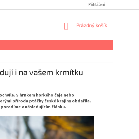
Přihlášení
NÁKUPNÍ
Prázdný košík
KOŠÍK
dují i na vašem krmítku
tochvíle. S hrnkem horkého čaje nebo
rými příroda ptáčky české krajiny obdařila.
m poradíme v následujícím článku.