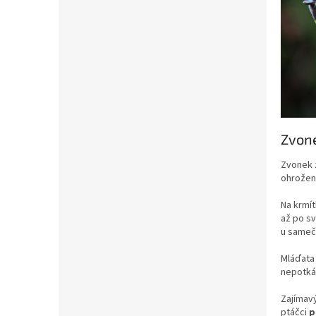
Zvon
Zvonek 
ohrožený
Na krmí
až po sv
u samečk
Mláďata 
nepotkát
Zajímav
ptáčci
p