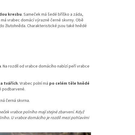
dou kresbu
. Sameček má šedé bříško a záda,
ech má vrabec domácí výrazné černé skvrny. Obě
do žlutohněda. Charakteristické jsou také hnědé
m
. Na rozdíl od vrabce domácího nabízí peří vrabce
na tvářích
. Vrabec polní má
po celém těle hnědé
utě podbarvené.
ná černá skvrna.
eček vrabce polního mají stejné zbarvení. Když
polního. U vrabce domácího je rozdíl mezi pohlavími