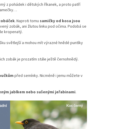
ámý z pohádek i dětských říkanek, a proto patří
o samečky…
 zobáček
. Naproti tomu
samičky od kosa jsou
vený zobák, ani žlutou linku pod očima. Podobá se
íle kropenatý.
šku světlejší a mohou mít výrazné hnědé puntíky
jich zobák je prozatím stále ještě černohnědý.
roučkům
před semínky. Nicméně i jemu můžete v
eným jablkem nebo sušenými jeřabinami
.