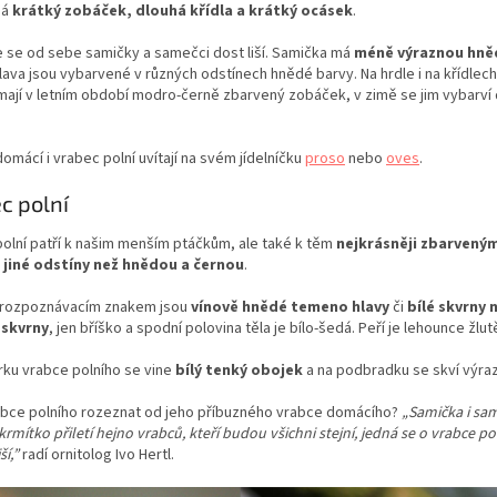
Má
krátký zobáček, dlouhá křídla a krátký ocásek
.
e se od sebe samičky a samečci dost liší. Samička má
méně výraznou hně
 hlava jsou vybarvené v různých odstínech hnědé barvy. Na hrdle i na křídl
mají v letním období modro-černě zbarvený zobáček, v zimě se jim vybarví 
omácí i vrabec polní uvítají na svém jídelníčku
proso
nebo
oves
.
c polní
olní patří k našim menším ptáčkům, ale také k těm
nejkrásněji zbarvený
i
jiné odstíny než hnědou a černou
.
rozpoznávacím znakem jsou
vínově hnědé temeno hlavy
či
bílé skvrny 
 skvrny
, jen bříško a spodní polovina těla je bílo-šedá. Peří je lehounce žl
rku vrabce polního se vine
bílý tenký obojek
a na podbradku se skví výraz
rabce polního rozeznat od jeho příbuzného vrabce domácího?
„Samička i sam
krmítko přiletí hejno vrabců, kteří budou všichni stejní, jedná se o vrabce 
ší,”
radí ornitolog Ivo Hertl.