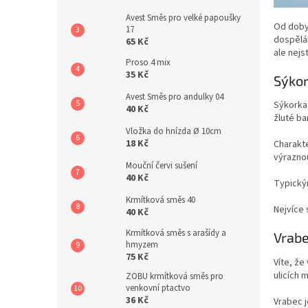
Avest Směs pro velké papoušky
Od doby,
17
dospělák
65 Kč
ale nejs
Proso 4 mix
35 Kč
Sýkor
Avest Směs pro andulky 04
Sýkorka 
40 Kč
žluté ba
Vložka do hnízda Ø 10cm
18 Kč
Charakte
výraznou
Mouční červi sušení
40 Kč
Typický
Krmítková směs 40
Nejvíce 
40 Kč
Krmítková směs s arašídy a
Vrab
hmyzem
75 Kč
Víte, že
ulicích 
ZOBU krmítková směs pro
venkovní ptactvo
36 Kč
Vrabec j