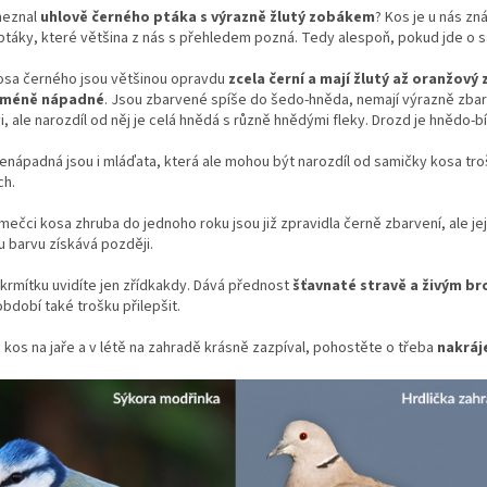
neznal
uhlově černého ptáka s výrazně žlutý zobákem
? Kos je u nás zn
 ptáky, které většina z nás s přehledem pozná. Tedy alespoň, pokud jde 
osa černého jsou většinou opravdu
zcela černí a mají žlutý až oranžový
 méně nápadné
. Jsou zbarvené spíše do šedo-hněda, nemají výrazně zbar
, ale narozdíl od něj je celá hnědá s různě hnědými fleky. Drozd je hnědo-b
enápadná jsou i mláďata, která ale mohou být narozdíl od samičky kosa tro
ch.
mečci kosa zhruba do jednoho roku jsou již zpravidla černě zbarvení, ale je
 barvu získává později.
krmítku uvidíte jen zřídkakdy. Dává přednost
šťavnaté stravě a živým b
bdobí také trošku přilepšit.
kos na jaře a v létě na zahradě krásně zazpíval, pohostěte o třeba
nakráj