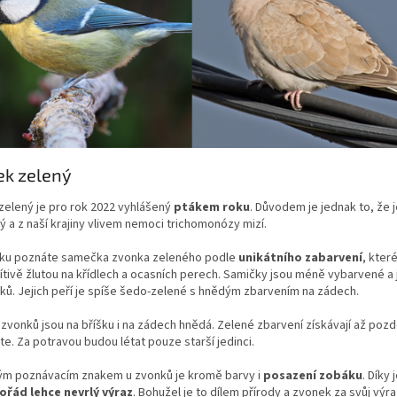
ek zelený
zelený je pro rok 2022 vyhlášený
ptákem roku
. Důvodem je jednak to, že 
 a z naší krajiny vlivem nemoci trichomonózy mizí.
tku poznáte samečka zvonka zeleného podle
unikátního zabarvení
, kter
ítivě žlutou na křídlech a ocasních perech. Samičky jsou méně vybarvené a j
ů. Jejich peří je spíše šedo-zelené s hnědým zbarvením na zádech.
zvonků jsou na bříšku i na zádech hnědá. Zelené zbarvení získávají až poz
e. Za potravou budou létat pouze starší jedinci.
ým poznávacím znakem u zvonků je kromě barvy i
posazení zobáku
. Díky
ořád lehce nevrlý výraz
. Bohužel je to dílem přírody a zvonek za svůj vý