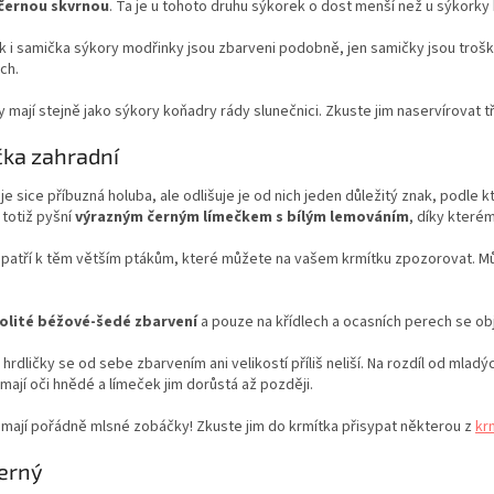
 černou skvrnou
. Ta je u tohoto druhu sýkorek o dost menší než u sýkorky
i samička sýkory modřinky jsou zbarveni podobně, jen samičky jsou trošku 
ch.
 mají stejně jako sýkory koňadry rády slunečnici. Zkuste jim naservírovat 
čka zahradní
 je sice příbuzná holuba, ale odlišuje je od nich jeden důležitý znak, podle
 totiž pyšní
výrazným černým límečkem s bílým lemováním
, díky které
a patří k těm větším ptákům, které můžete na vašem krmítku zpozorovat. M
olité béžové-šedé zbarvení
a pouze na křídlech a ocasních perech se obj
hrdličky se od sebe zbarvením ani velikostí příliš neliší. Na rozdíl od mlad
 mají oči hnědé a límeček jim dorůstá až později.
 mají pořádně mlsné zobáčky! Zkuste jim do krmítka přisypat některou z
kr
erný