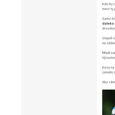
Kdo by 
mezi ty
Samci k
daleko
drozdovi
Stejně n
na záde
Mladí sa
Výraznou
Kosa na 
zimním o
Aby vám 