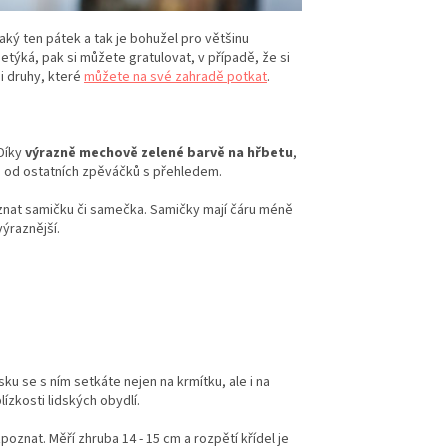
jaký ten pátek a tak je bohužel pro většinu
ýká, pak si můžete gratulovat, v případě, že si
mi druhy, které
můžete na své zahradě potkat
.
 Díky
výrazně mechově zelené barvě na hřbetu
,
e od ostatních zpěváčků s přehledem.
znat samičku či samečka. Samičky mají čáru méně
výraznější.
sku se s ním setkáte nejen na krmítku, ale i na
lízkosti lidských obydlí.
poznat. Měří zhruba 14 - 15 cm a rozpětí křídel je