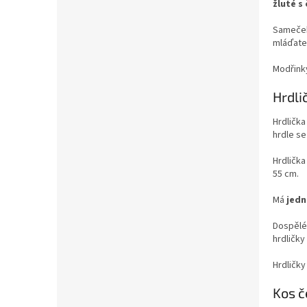
žluté s
Sameček 
mláďate
Modřinky
Hrdli
Hrdlička
hrdle se
Hrdličk
55 cm.
Má
jedn
Dospělé 
hrdličky
Hrdličky
Kos č