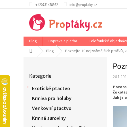
Přejít
+420731478932
info@proptaky.cz
na
obsah
Blog
Doprava a platba
Telefonické objednáv
Domů
Blog
Poznejte 10 nejznámějších ptáčků, kt
P
Pozn
o
Přeskočit
s
Kategorie
kategorie
26.1.202
t
r
Pozorov
Exotické ptactvo
a
čokolád
n
Jak je 
Krmiva pro holuby
n
Venkovní ptactvo
í
p
Krmné suroviny
a