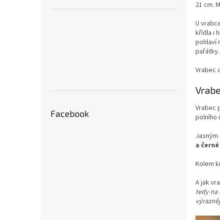
21 cm. 
U vrabc
křídla i
pohlaví 
pařátky.
Vrabec d
Vrabe
Vrabec p
Facebook
polního 
Jasným 
a černé
Kolem k
A jak v
tedy na 
výrazněj