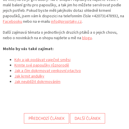
malé balení gritu pro papoušky, a tak jim ho můžete servírovat podle
jejich potřeb. Pokud byste měli jakýkoliv dotaz ohledně krmení
papoušků, jsem vám k dispozici na telefonním č
ísle +420731478932, na
Facebooku
nebo na e-mailu
info@proptaky.cz
.
Další zajímavá témata o jednotlivých druzích ptáků a o jejich chovu,
nebo o novinkách na e-shopu najdete u mě na
blogu
.
Mohlo by vás také zajímat:
Kdy a jak podávat vaječné směsi
Krmte své papoušky různorodě
Jak a čím dokrmovat venkovní ptactvo
Jak krmit andulky
Jak neublížit dokrmováním
PŘEDCHOZÍ ČLÁNEK
DALŠÍ ČLÁNEK