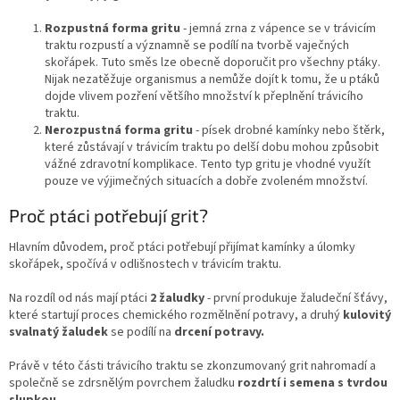
Rozpustná forma gritu
- jemná zrna z vápence se v trávicím
traktu rozpustí a významně se podílí na tvorbě vaječných
skořápek. Tuto směs lze obecně doporučit pro všechny ptáky.
Nijak nezatěžuje organismus a nemůže dojít k tomu, že u ptáků
dojde vlivem pozření většího množství k přeplnění trávicího
traktu.
Nerozpustná forma gritu
- písek drobné kamínky nebo štěrk,
které zůstávají v trávicím traktu po delší dobu mohou způsobit
vážné zdravotní komplikace. Tento typ gritu je vhodné využít
pouze ve výjimečných situacích a dobře zvoleném množství.
Proč ptáci potřebují grit?
Hlavním důvodem, proč ptáci potřebují přijímat kamínky a úlomky
skořápek, spočívá v odlišnostech v trávicím traktu.
Na rozdíl od nás mají ptáci
2 žaludky
- první produkuje žaludeční šťávy,
které startují proces chemického rozmělnění potravy, a druhý
kulovitý
svalnatý žaludek
se podílí na
drcení potravy.
Právě v této části trávicího traktu se zkonzumovaný grit nahromadí a
společně se zdrsnělým povrchem žaludku
rozdrtí i semena s tvrdou