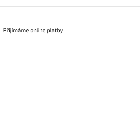
Z
á
p
a
Přijímáme online platby
t
í