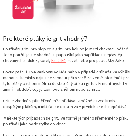
Pro které ptáky je grit vhodný?
Používání gritu pro slepice a gritu pro holuby je mezi chovateli běžné.
Jeho použití je ale vhodné i u papoušků jako například u nejčastěji
chovaných
andulek, korel,
kanárků
, rozet nebo pro papoušky žako.
Pokud ptáci žijí ve venkovní voliéře nebo v případě drůbeže ve výběhu,
mohou si kamínky najít a sezobnout přirozeně ze země. Nicméně i pro
tyto ptáky bychom měli na dostatečný přísun gritu v krmení myslet v
zimním období, kdy je zem pod sněhem nebo zamrzlá.
Grit je vhodné v přiměřené míře přidávat k běžné dávce krmiva
dospělým ptákům, u mláďat se do krmiva v prvních dnech nepřidává.
V některých případech se gritu ve formě jemného křemenného písku
používá i jako podestýlka do klece.
Už víte, na co je grit dobrý? Na e-shopu Proptaky.cz najdete velké i