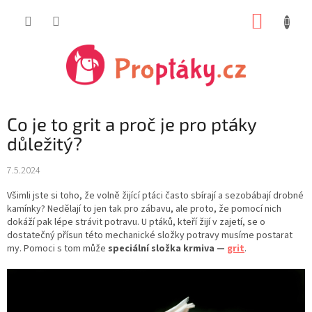
Přejít
NÁKUP
na
obsah
KOŠÍK
Co je to grit a proč je pro ptáky
důležitý?
7.5.2024
Všimli jste si toho, že volně žijící ptáci často sbírají a sezobábají drobné
kamínky? Nedělají to jen tak pro zábavu, ale proto, že pomocí nich
dokáží pak lépe strávit potravu. U ptáků, kteří žijí v zajetí, se o
dostatečný přísun této mechanické složky potravy musíme postarat
my. Pomoci s tom může
speciální složka krmiva —
grit
.