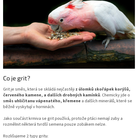
Co je grit?
Grit je směs, která se skládá nejčastěji
z úlomků skořápek korýšů,
červeného kamene, a dalších drobných kamínků
. Chemicky jde o
směs uhličitanu vápenatého, křemene
a dalších minerálů, které se
běžně vyskytují v horninách.
Jako součást krmiva se grit používá, protože ptáci nemají zuby a
rozmělnit některá tvrdší semena pouze zobákem nelze.
Rozlišujeme 2 typy gritu: