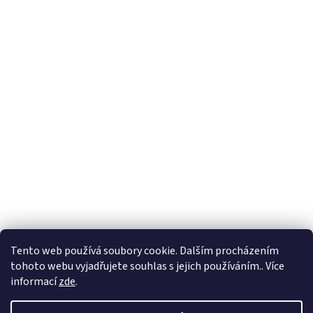
Hodnocení obchodu
Ochrana osobních údajů
Obchodní podmínky
Tento web používá soubory cookie. Dalším procházením
tohoto webu vyjadřujete souhlas s jejich používáním.. Více
informací
zde
.
Vytvořil Shoptet