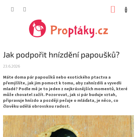
Přejít
NÁKUP
na
obsah
KOŠÍK
Jak podpořit hnízdění papoušků?
23.6.2026
Máte doma pár papoušků nebo exotického ptactva a
přemýšlíte, jak jim pomoct k tomu, aby zahnízdili a vyvedli
mladé? Podle mě je to jeden z nejkrásnějších momentů, které
může chovatel zažít. Pozorovat, jak si pár buduje vztah,
připravuje hnízdo a později pečuje o mláďata, je něco, co
člověku udělá obrovskou radost.