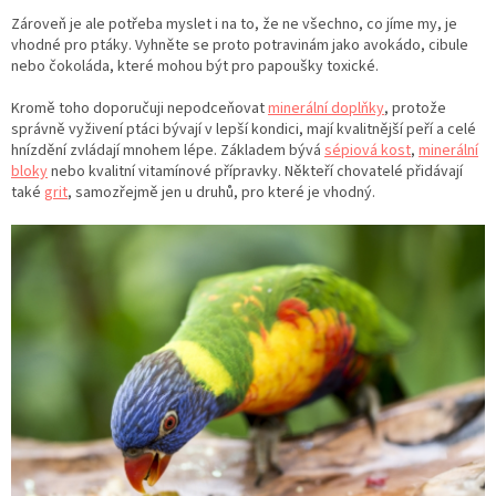
Zároveň je ale potřeba myslet i na to, že ne všechno, co jíme my, je
vhodné pro ptáky. Vyhněte se proto potravinám jako avokádo, cibule
nebo čokoláda, které mohou být pro papoušky toxické.
Kromě toho doporučuji nepodceňovat
minerální doplňky
, protože
správně vyživení ptáci bývají v lepší kondici, mají kvalitnější peří a celé
hnízdění zvládají mnohem lépe. Základem bývá
sépiová kost
,
minerální
bloky
nebo kvalitní vitamínové přípravky. Někteří chovatelé přidávají
také
grit
, samozřejmě jen u druhů, pro které je vhodný.