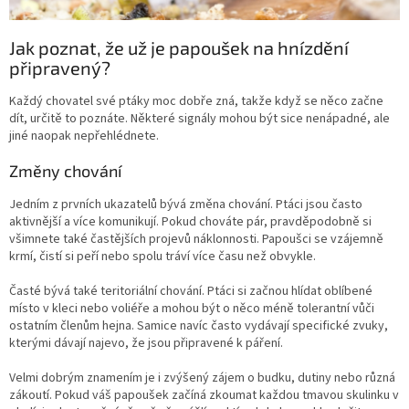
Jak poznat, že už je papoušek na hnízdění
připravený?
Každý chovatel své ptáky moc dobře zná, takže když se něco začne
dít, určitě to poznáte. Některé signály mohou být sice nenápadné, ale
jiné naopak nepřehlédnete.
Změny chování
Jedním z prvních ukazatelů bývá změna chování. Ptáci jsou často
aktivnější a více komunikují. Pokud chováte pár, pravděpodobně si
všimnete také častějších projevů náklonnosti. Papoušci se vzájemně
krmí, čistí si peří nebo spolu tráví více času než obvykle.
Časté bývá také teritoriální chování. Ptáci si začnou hlídat oblíbené
místo v kleci nebo voliéře a mohou být o něco méně tolerantní vůči
ostatním členům hejna. Samice navíc často vydávají specifické zvuky,
kterými dávají najevo, že jsou připravené k páření.
Velmi dobrým znamením je i zvýšený zájem o budku, dutiny nebo různá
zákoutí. Pokud váš papoušek začíná zkoumat každou tmavou skulinku v