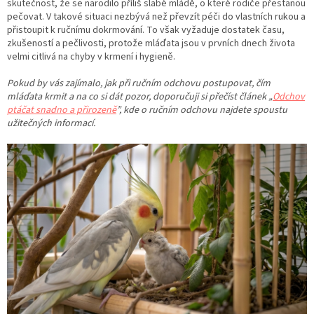
skutečnost, že se narodilo příliš slabé mládě, o které rodiče přestanou
pečovat. V takové situaci nezbývá než převzít péči do vlastních rukou a
přistoupit k ručnímu dokrmování. To však vyžaduje dostatek času,
zkušeností a pečlivosti, protože mláďata jsou v prvních dnech života
velmi citlivá na chyby v krmení i hygieně.
Pokud by vás zajímalo, jak při ručním odchovu postupovat, čím
mláďata krmit a na co si dát pozor, doporučuji si přečíst článek „
Odchov
ptáčat snadno a přirozeně
”, kde o ručním odchovu najdete spoustu
užitečných informací.