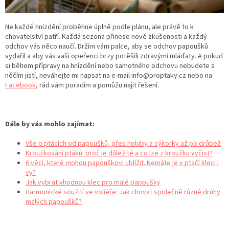
Ne každé hnízdění proběhne úplně podle plánu, ale právě to k
chovatelství patří. Každá sezona přinese nové zkušenosti a každý
odchov vás něco naučí. Držím vám palce, aby se odchov papoušků
vydařil a aby vás vaši opeřenci brzy potěšili zdravými mláďaty. A pokud
si během přípravy na hnízdění nebo samotného odchovu nebudete s
něčím jistí, neváhejte mi napsat na e-mail info@proptaky.cz nebo na
Facebook
, rád vám poradím a pomůžu najít řešení.
Dále by vás mohlo zajímat:
Vše o ptácích od papoušků, přes holuby a sýkorky až po drůbež
Kroužkování ptáků: proč je důležité a co lze z kroužku vyčíst?
6 věcí, které mohou papouškovi ublížit. Nemáte je v ptačí kleci i
vy?
Jak vybrat vhodnou klec pro malé papoušky
Harmonické soužití ve voliéře: Jak chovat společně různé druhy
malých papoušků?