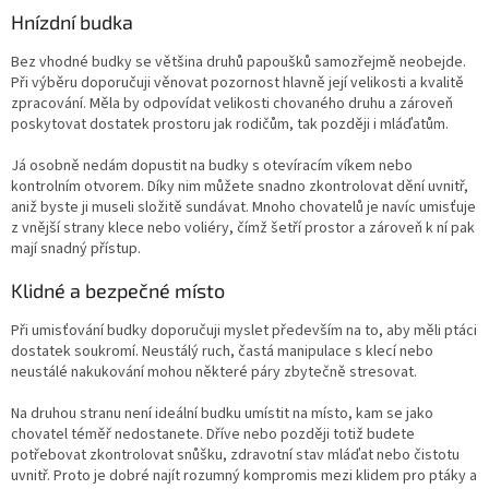
Hnízdní budka
Bez vhodné budky se většina druhů papoušků samozřejmě neobejde.
Při výběru doporučuji věnovat pozornost hlavně její velikosti a kvalitě
zpracování. Měla by odpovídat velikosti chovaného druhu a zároveň
poskytovat dostatek prostoru jak rodičům, tak později i mláďatům.
Já osobně nedám dopustit na budky s otevíracím víkem nebo
kontrolním otvorem. Díky nim můžete snadno zkontrolovat dění uvnitř,
aniž byste ji museli složitě sundávat. Mnoho chovatelů je navíc umisťuje
z vnější strany klece nebo voliéry, čímž šetří prostor a zároveň k ní pak
mají snadný přístup.
Klidné a bezpečné místo
Při umisťování budky doporučuji myslet především na to, aby měli ptáci
dostatek soukromí. Neustálý ruch, častá manipulace s klecí nebo
neustálé nakukování mohou některé páry zbytečně stresovat.
Na druhou stranu není ideální budku umístit na místo, kam se jako
chovatel téměř nedostanete. Dříve nebo později totiž budete
potřebovat zkontrolovat snůšku, zdravotní stav mláďat nebo čistotu
uvnitř. Proto je dobré najít rozumný kompromis mezi klidem pro ptáky a