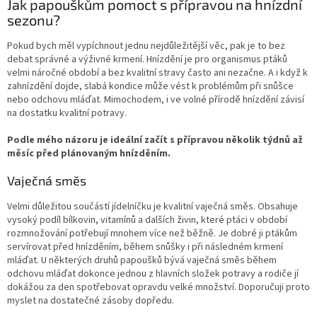
Jak papouškům pomoct s přípravou na hnízdní
sezonu?
Pokud bych měl vypíchnout jednu nejdůležitější věc, pak je to bez
debat správné a výživné krmení. Hnízdění je pro organismus ptáků
velmi náročné období a bez kvalitní stravy často ani nezačne. A i když k
zahnízdění dojde, slabá kondice může vést k problémům při snůšce
nebo odchovu mláďat. Mimochodem, i ve volné přírodě hnízdění závisí
na dostatku kvalitní potravy.
Podle mého názoru je ideální začít s přípravou několik týdnů až
měsíc před plánovaným hnízděním.
Vaječná směs
Velmi důležitou součástí jídelníčku je kvalitní vaječná směs. Obsahuje
vysoký podíl bílkovin, vitamínů a dalších živin, které ptáci v období
rozmnožování potřebují mnohem více než běžně. Je dobré ji ptákům
servírovat před hnízděním, během snůšky i při následném krmení
mláďat. U některých druhů papoušků bývá vaječná směs během
odchovu mláďat dokonce jednou z hlavních složek potravy a rodiče jí
dokážou za den spotřebovat opravdu velké množství. Doporučuji proto
myslet na dostatečné zásoby dopředu.