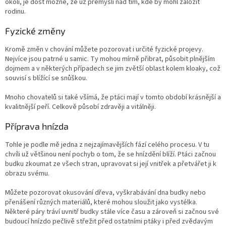
okolí, je dost možné, že už přemýšlí nad tím, kde by mohl založit
rodinu.
Fyzické změny
Kromě změn v chování můžete pozorovat i určité fyzické projevy.
Nejvíce jsou patrné u samic. Ty mohou mírně přibrat, působit plnějším
dojmem a v některých případech se jim zvětší oblast kolem kloaky, což
souvisí s blížící se snůškou.
Mnoho chovatelů si také všímá, že ptáci mají v tomto období krásnější a
kvalitnější peří. Celkově působí zdravěji a vitálněji.
Příprava hnízda
Tohle je podle mě jedna z nejzajímavějších fází celého procesu. V tu
chvíli už většinou není pochyb o tom, že se hnízdění blíží. Ptáci začnou
budku zkoumat ze všech stran, upravovat si její vnitřek a přetvářet ji k
obrazu svému.
Můžete pozorovat okusování dřeva, vyškrabávání dna budky nebo
přenášení různých materiálů, které mohou sloužit jako vystélka.
Některé páry tráví uvnitř budky stále více času a zároveň si začnou své
budoucí hnízdo pečlivě střežit před ostatními ptáky i před zvědavým