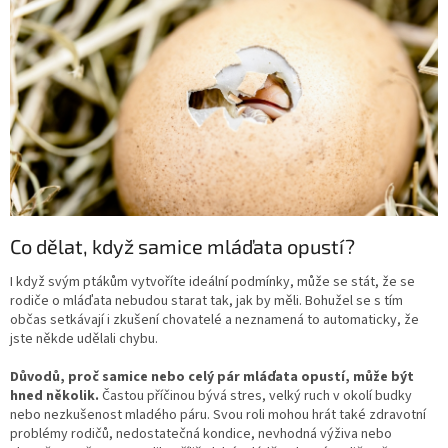
Co dělat, když samice mláďata opustí?
I když svým ptákům vytvoříte ideální podmínky, může se stát, že se
rodiče o mláďata nebudou starat tak, jak by měli. Bohužel se s tím
občas setkávají i zkušení chovatelé a neznamená to automaticky, že
jste někde udělali chybu.
Důvodů, proč samice nebo celý pár mláďata opustí, může být
hned několik.
Častou příčinou bývá stres, velký ruch v okolí budky
nebo nezkušenost mladého páru. Svou roli mohou hrát také zdravotní
problémy rodičů, nedostatečná kondice, nevhodná výživa nebo