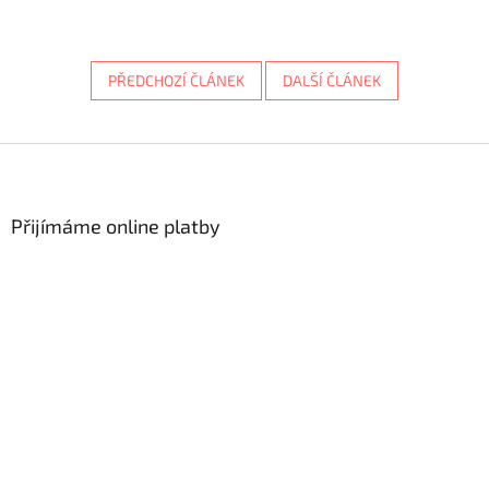
PŘEDCHOZÍ ČLÁNEK
DALŠÍ ČLÁNEK
Z
á
p
a
Přijímáme online platby
t
í