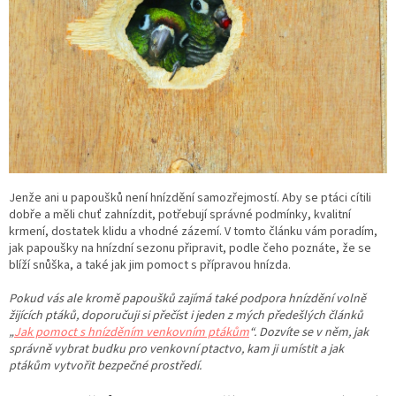
Jenže ani u papoušků není hnízdění samozřejmostí. Aby se ptáci cítili
dobře a měli chuť zahnízdit, potřebují správné podmínky, kvalitní
krmení, dostatek klidu a vhodné zázemí. V tomto článku vám poradím,
jak papoušky na hnízdní sezonu připravit, podle čeho poznáte, že se
blíží snůška, a také jak jim pomoct s přípravou hnízda.
Pokud vás ale kromě papoušků zajímá také podpora hnízdění volně
žijících ptáků, doporučuji si přečíst i jeden z mých předešlých článků
„
Jak pomoct s hnízděním venkovním ptákům
“. Dozvíte se v něm, jak
správně vybrat budku pro venkovní ptactvo, kam ji umístit a jak
ptákům vytvořit bezpečné prostředí.