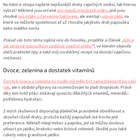
Na mém e-shopu najdete nejrůznější druhy vaječných směsí, tak kterou
vybrat? Některé jsou určené
pro menší zrnožravé ptáky
, jiné jsou
vhodné
pro ptáky s červeným faktorem
, ale existují i
univerzální
, na
které se můžete spolehnout ať už chováte jakýkoliv druh papouška
nebo malého exota.
Pokud vás toto téma zajímá více do hloubky, projděte si článek „
Kdy a
jak správně papouškům podávat vaječné směsi?
“, ve kterém objevíte
další praktické tipy a také můj osvědčený recept na domácí vaječnou
míchanici.
Ovoce, zelenina a dostatek vitamínů
Čerstvé ovoce a zelenina by podle mě měly být samozřejmostí po celý
rok
, ale v období přípravy na rozmnožování to platí dvojnásob. Právě
díky nim totiž ptáci získávají spoustu důležitých vitamínů, minerálů i
potřebnou hydrataci.
Z mých zkušeností doporučuji jídelníček pravidelně obměňovat a
zkoušet různé druhy, protože každý papoušek má trochu jiné
preference. Někteří milují mrkev a papriku, jiní se můžou doslova
utlouct po jablku, brokolici nebo listové zelenině. Skvělé jsou také
cukety nebo granátové jablko.