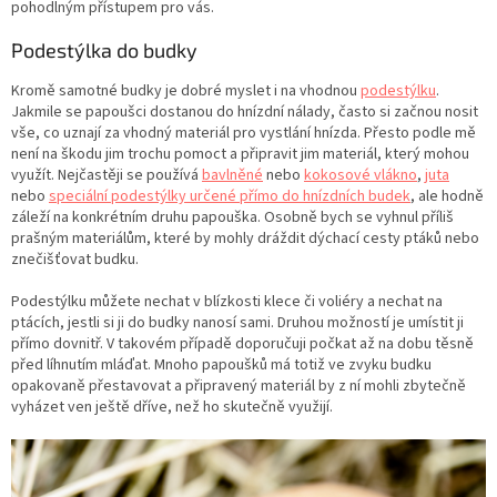
pohodlným přístupem pro vás.
Podestýlka do budky
Kromě samotné budky je dobré myslet i na vhodnou
podestýlku
.
Jakmile se papoušci dostanou do hnízdní nálady, často si začnou nosit
vše, co uznají za vhodný materiál pro vystlání hnízda. Přesto podle mě
není na škodu jim trochu pomoct a připravit jim materiál, který mohou
využít. Nejčastěji se používá
bavlněné
nebo
kokosové vlákno
,
juta
nebo
speciální podestýlky určené přímo do hnízdních budek
, ale hodně
záleží na konkrétním druhu papouška. Osobně bych se vyhnul příliš
prašným materiálům, které by mohly dráždit dýchací cesty ptáků nebo
znečišťovat budku.
Podestýlku můžete nechat v blízkosti klece či voliéry a nechat na
ptácích, jestli si ji do budky nanosí sami. Druhou možností je umístit ji
přímo dovnitř. V takovém případě doporučuji počkat až na dobu těsně
před líhnutím mláďat. Mnoho papoušků má totiž ve zvyku budku
opakovaně přestavovat a připravený materiál by z ní mohli zbytečně
vyházet ven ještě dříve, než ho skutečně využijí.