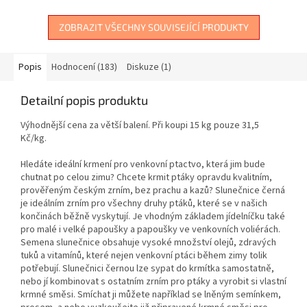
ZOBRAZIT VŠECHNY SOUVISEJÍCÍ PRODUKTY
Popis
Hodnocení (183)
Diskuze (1)
Detailní popis produktu
Výhodnější cena za větší balení. Při koupi 15 kg pouze 31,5
Kč/kg.
Hledáte ideální krmení pro venkovní ptactvo, která jim bude
chutnat po celou zimu? Chcete krmit ptáky opravdu kvalitním,
prověřeným českým zrním, bez prachu a kazů? Slunečnice černá
je ideálním zrním pro všechny druhy ptáků, které se v našich
končinách běžně vyskytují. Je vhodným základem jídelníčku také
pro malé i velké papoušky a papoušky ve venkovních voliérách.
Semena slunečnice obsahuje vysoké množství olejů, zdravých
tuků a vitamínů, které nejen venkovní ptáci během zimy tolik
potřebují. Slunečnici černou lze sypat do krmítka samostatně,
nebo jí kombinovat s ostatním zrním pro ptáky a vyrobit si vlastní
krmné směsi. Smíchat ji můžete například se lněným semínkem,