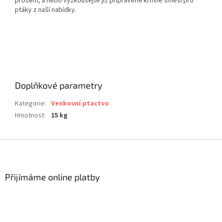
prosem, a nebo vyzkoušejte již připravené krmné směsi pro
ptáky z naší nabídky.
Doplňkové parametry
Kategorie
:
Venkovní ptactvo
Hmotnost
:
15 kg
Z
á
p
a
Přijímáme online platby
t
í