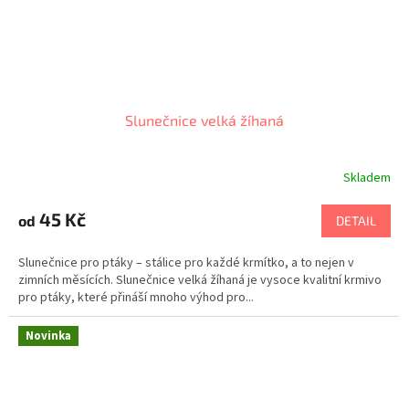
Slunečnice velká žíhaná
Skladem
Průměrné
hodnocení
produktu
45 Kč
od
DETAIL
je
5,0
Slunečnice pro ptáky – stálice pro každé krmítko, a to nejen v
z
zimních měsících. Slunečnice velká žíhaná je vysoce kvalitní krmivo
5
pro ptáky, které přináší mnoho výhod pro...
hvězdiček.
Novinka