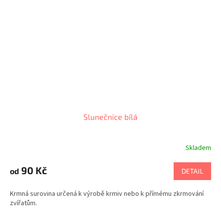
Slunečnice bílá
Skladem
90 Kč
od
DETAIL
Krmná surovina určená k výrobě krmiv nebo k přímému zkrmování
zvířatům.