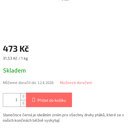
473 Kč
Měrná
31,53 Kč / 1 kg
cena:
Skladem
Můžeme doručit do:
12.8.2026
Možnosti doručení
Přidat do košíku
Slunečnice černá je ideálním zrním pro všechny druhy ptáků, které se v
našich končinách běžně vyskytují.