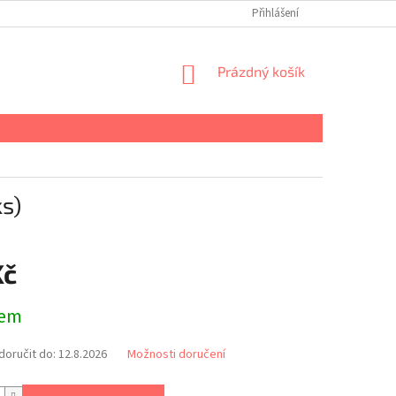
Přihlášení
NÁKUPNÍ
Prázdný košík
KOŠÍK
ks)
Kč
dem
oručit do:
12.8.2026
Možnosti doručení