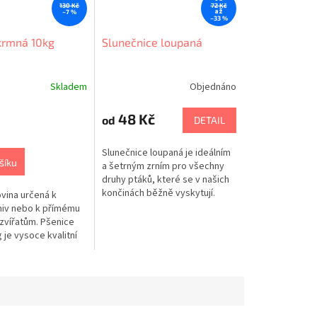
130 Kč
72 Kč
až
–7 %
–33 %
krmná 10kg
Slunečnice loupaná
Skladem
Objednáno
Průměrné
hodnocení
produktu
48 Kč
od
DETAIL
je
5,0
Slunečnice loupaná je ideálním
z
šíku
a šetrným zrním pro všechny
5
druhy ptáků, které se v našich
hvězdiček.
končinách běžně vyskytují.
vina určená k
iv nebo k přímému
zvířatům. Pšenice
je vysoce kvalitní
dné pro širokou
, včetně kanárů,...