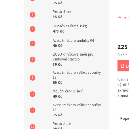
75 Kč
Proso 4 mix
35 Kč
Pšen
Slunečnice černá 15kg
473 Kč
Průmě
Avest Směs pro andulky 04
hodno
40 Kč
225
produ
je
ZOBU krmítková směs pro
Měrná
9 Kč / 
5,0
venkovní ptactvo
cena:
z
36 Kč
D
5
Avest Směs pro velké papoušky
hvězdi
17
Krmná 
65 Kč
výrobě
zkrmov
Mouční červi sušení
krmná 
40 Kč
krmivo
Avest Směs pro velké papoušky
škálu 
19
75 Kč
Popi
Proso žluté
28 Kč