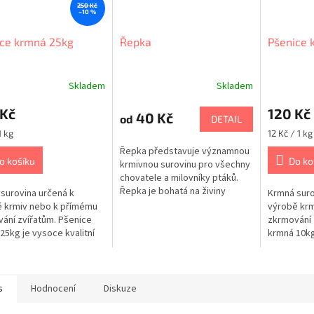
250 Kč
–10 %
ice krmná 25kg
Řepka
Pšenice 
Skladem
Skladem
rné
Průměrné
cení
hodnocení
 Kč
120 Kč
ktu
produktu
40 Kč
od
DETAIL
je
Měrná
1 kg
12 Kč / 1 kg
5,0
cena:
Řepka představuje významnou
z
o košíku
Do ko
krmivnou surovinu pro všechny
5
chovatele a milovníky ptáků.
ček.
hvězdiček.
Řepka je bohatá na živiny
surovina určená k
Krmná suro
podporující zdraví a vitalitu
 krmiv nebo k přímému
výrobě krm
volně žijících ptáků, kteří se
ání zvířatům. Pšenice
zkrmování 
na...
25kg je vysoce kvalitní
krmná 10kg 
 vhodné pro širokou
krmivo vho
ptáků, včetně kanárů,...
škálu ptáků
s
Hodnocení
Diskuze