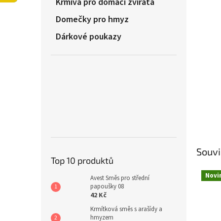
Krmiva pro domácí zvířata
n
e
Domečky pro hmyz
l
Dárkové poukazy
Souvi
Top 10 produktů
Novi
Avest Směs pro střední
papoušky 08
42 Kč
Krmítková směs s arašídy a
hmyzem