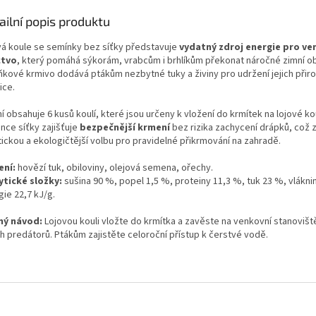
ailní popis produktu
vá koule se semínky bez síťky představuje
vydatný zdroj energie pro ve
ctvo
, který pomáhá sýkorám, vrabcům i brhlíkům překonat náročné zimní o
ňkové krmivo dodává ptákům nezbytné tuky a živiny pro udržení jejich přir
ice.
í obsahuje 6 kusů koulí, které jsou určeny k vložení do krmítek na lojové ko
nce síťky zajišťuje
bezpečnější krmení
bez rizika zachycení drápků, což z 
tickou a ekologičtější volbu pro pravidelné přikrmování na zahradě.
ení:
hovězí tuk, obiloviny, olejová semena, ořechy.
ytické složky:
sušina 90 %, popel 1,5 %, proteiny 11,3 %, tuk 23 %, vlákni
ie 22,7 kJ/g.
ý návod:
Lojovou kouli vložte do krmítka a zavěste na venkovní stanoviš
h predátorů. Ptákům zajistěte celoroční přístup k čerstvé vodě.