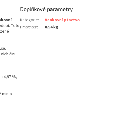
Doplňkové parametry
nkovní
Kategorie
:
Venkovní ptactvo
bdobí. Toto
Hmotnost
:
0.54 kg
ozené
ule.
nich činí
na 4,97 %,
tě mimo