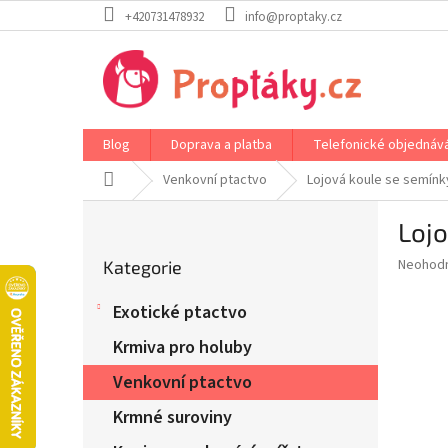
Přejít
+420731478932
info@proptaky.cz
na
obsah
Blog
Doprava a platba
Telefonické objednáv
Domů
Venkovní ptactvo
Lojová koule se semínky
P
Lojo
o
Přeskočit
s
Průměr
Neohod
Kategorie
kategorie
t
hodnoce
r
produkt
Exotické ptactvo
a
je
0,0
n
Krmiva pro holuby
z
n
5
Venkovní ptactvo
í
hvězdič
p
Krmné suroviny
a