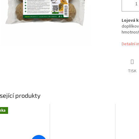
Lojová k
doplňkové
hmotnosti
Detailní 
TISK
sející produkty
nka