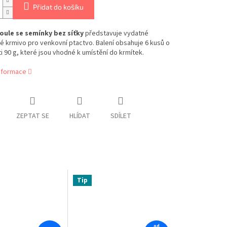
Přidat do košíku
oule se semínky bez síťky
představuje vydatné
 krmivo pro venkovní ptactvo. Balení obsahuje 6 kusů o
 90 g, které jsou vhodné k umístění do krmítek.
informace
ZEPTAT SE
HLÍDAT
SDÍLET
Tip
od