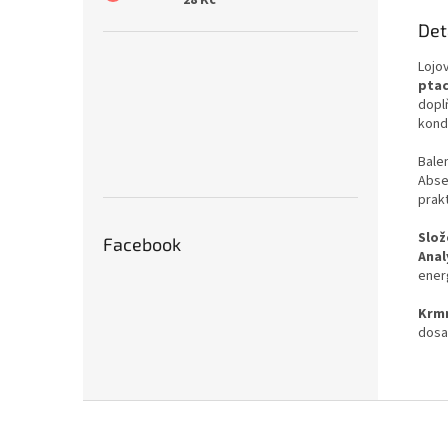
Det
Lojo
pta
dopl
kond
Balen
Abse
prak
Slož
Facebook
Anal
energ
Krmn
dosa
Z
á