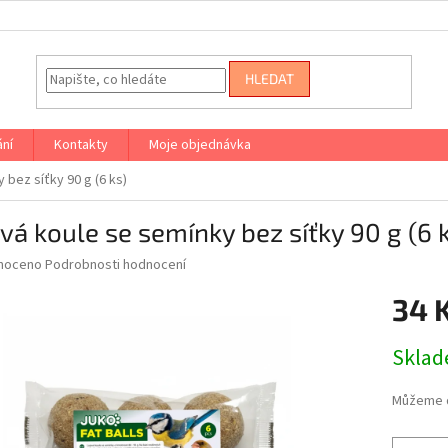
HLEDAT
ání
Kontakty
Moje objednávka
 bez síťky 90 g (6 ks)
vá koule se semínky bez síťky 90 g (6 
né
noceno
Podrobnosti hodnocení
ní
34 
u
Měrná
Skla
cena:
ek.
Můžeme d