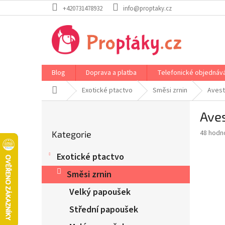
Přejít
+420731478932
info@proptaky.cz
na
obsah
Blog
Doprava a platba
Telefonické objednáv
Domů
Exotické ptactvo
Směsi zrnin
Avest
P
Aves
o
Přeskočit
s
Průměr
48 hodn
Kategorie
kategorie
t
hodnoce
r
produkt
Exotické ptactvo
a
je
5,0
n
Směsi zrnin
z
n
5
Velký papoušek
í
hvězdič
p
Střední papoušek
a