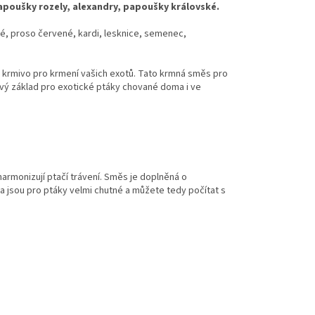
apoušky rozely, alexandry, papoušky královské.
té, proso červené, kardi, lesknice, semenec,
 krmivo pro krmení vašich exotů. Tato krmná směs pro
ový základ pro exotické ptáky chované doma i ve
armonizují ptačí trávení. Směs je doplněná o
sa jsou pro ptáky velmi chutné a můžete tedy počítat s