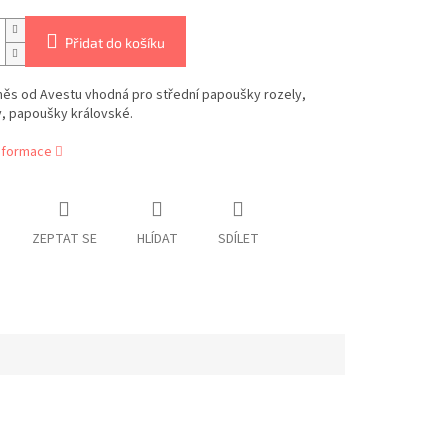
Přidat do košíku
ěs od Avestu vhodná pro
střední papoušky rozely,
y, papoušky královské.
informace
ZEPTAT SE
HLÍDAT
SDÍLET