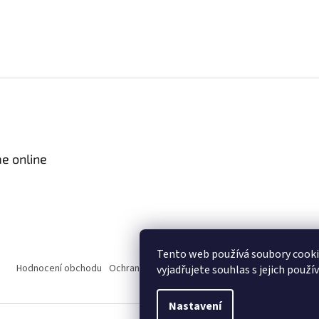
e online
Tento web používá soubory cook
Hodnocení obchodu
Ochrana osobních údajů
Obchodní podmínky
vyjadřujete souhlas s jejich použí
Nastavení