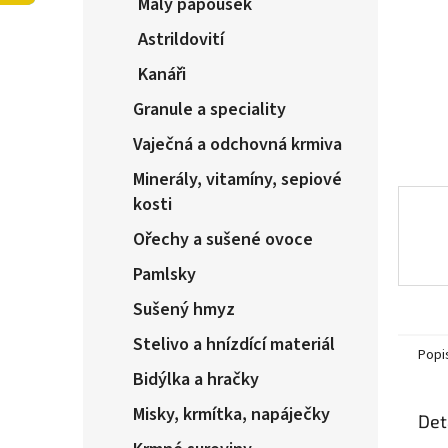
Malý papoušek
n
e
Astrildovití
l
Kanáři
Granule a speciality
Vaječná a odchovná krmiva
Minerály, vitamíny, sepiové
kosti
Ořechy a sušené ovoce
Pamlsky
Sušený hmyz
Stelivo a hnízdící materiál
Popi
Bidýlka a hračky
Misky, krmítka, napáječky
Det