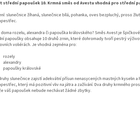
t střední papoušek 10. Krmná směs od Avestu vhodná pro střední p
ení: slunečnice žíhaná, slunečnice bílá, pohanka, oves bezpluchý, proso žlu
opestřec.
 doma rozelu, alexandra či papouška královského? Směs Avest je špičkové
dní papoušky obsahuje 10 druhů zrnin, které dohromady tvoří pestrý výživ
ovních voliérách. Je vhodná zejména pro:
rozely
alexandry
papoušky královské
druhy slunečnice zajistí adekvátní přísun nenasycených mastných kyselin a h
pestřec, který má pozitivní vliv na játra a zažívání. Dva druhy krmného pro
 že váš papoušek nebude nechávat žádné zbytky.