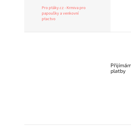
Pro ptáky.cz - Krmiva pro
papoušky a venkovní
ptactvo
Z
á
p
a
t
Přijímám
í
platby