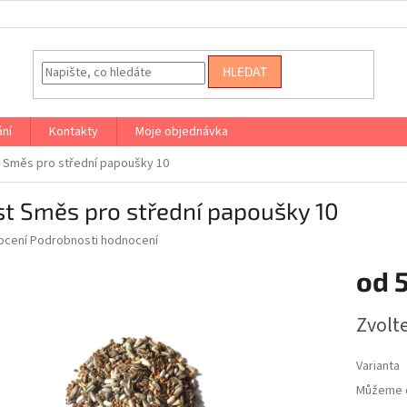
HLEDAT
ání
Kontakty
Moje objednávka
 Směs pro střední papoušky 10
t Směs pro střední papoušky 10
né
ocení
Podrobnosti hodnocení
ní
od
u
Měrná
Zvolt
cena:
ek.
Varianta
Můžeme d