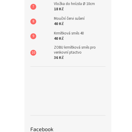
Vložka do hnízda Ø 10cm
18 Kč
Mouční červi sušení
40 Kč
Krmítková směs 40
40 Kč
ZOBU krmítková směs pro
venkovní ptactvo
36 Kč
Facebook