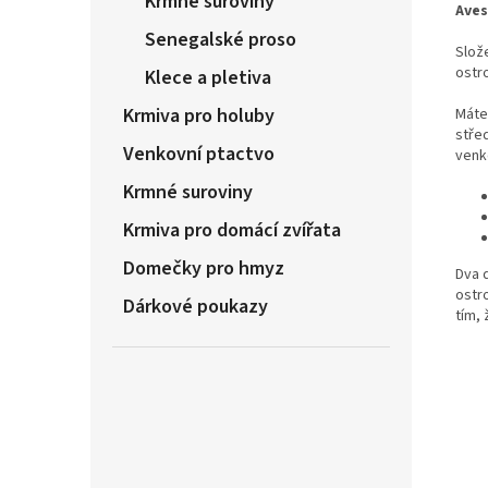
Krmné suroviny
Aves
Senegalské proso
Slož
ostr
Klece a pletiva
Krmiva pro holuby
Máte
stře
Venkovní ptactvo
venk
Krmné suroviny
Krmiva pro domácí zvířata
Domečky pro hmyz
Dva 
ostro
Dárkové poukazy
tím,