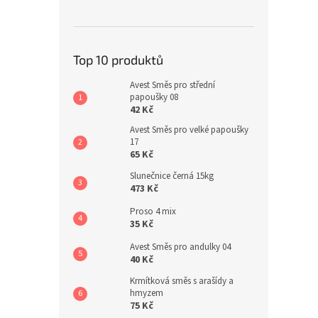
Top 10 produktů
Avest Směs pro střední
papoušky 08
42 Kč
Avest Směs pro velké papoušky
17
65 Kč
Slunečnice černá 15kg
473 Kč
Proso 4 mix
35 Kč
Avest Směs pro andulky 04
40 Kč
Krmítková směs s arašídy a
hmyzem
75 Kč