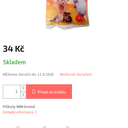
34 Kč
Měrná
Skladem
cena:
Můžeme doručit do:
11.8.2026
Možnosti doručení
Přidat do košíku
Piškoty MINI krmné
Detailní informace