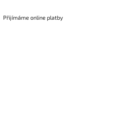
á
p
a
Přijímáme online platby
t
í