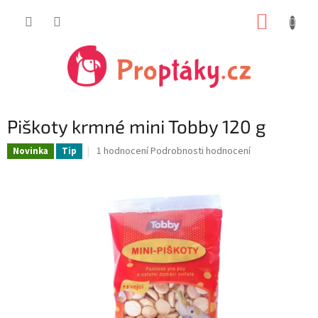
Přejít
NÁKUP
na
obsah
KOŠÍK
Piškoty krmné mini Tobby 120 g
Průměrné
1 hodnocení
Podrobnosti hodnocení
Novinka
Tip
hodnocení
produktu
je
5,0
z
5
hvězdiček.