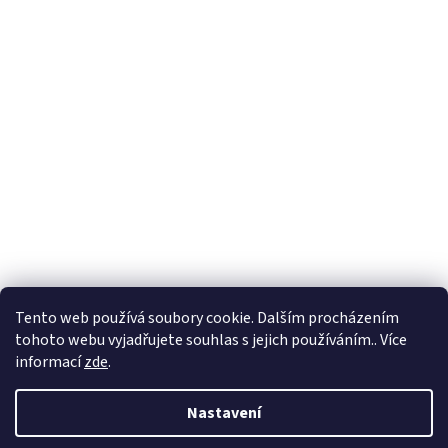
Hodnocení obchodu
Ochrana osobních údajů
Obchodní podmínky
Tento web používá soubory cookie. Dalším procházením
tohoto webu vyjadřujete souhlas s jejich používáním.. Více
informací
zde
.
Vytvořil Shoptet
Nastavení