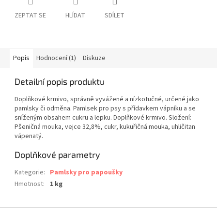
ZEPTAT SE
HLÍDAT
SDÍLET
Popis
Hodnocení (1)
Diskuze
Detailní popis produktu
Doplňkové krmivo, správně vyvážené a nízkotučné, určené jako
pamlsky či odměna. Pamlsek pro psy s přídavkem vápníku a se
sníženým obsahem cukru a lepku. Doplňkové krmivo. Složení:
Pšeničná mouka, vejce 32,8%, cukr, kukuřičná mouka, uhličitan
vápenatý.
Doplňkové parametry
Kategorie
:
Pamlsky pro papoušky
Hmotnost
:
1 kg
Z