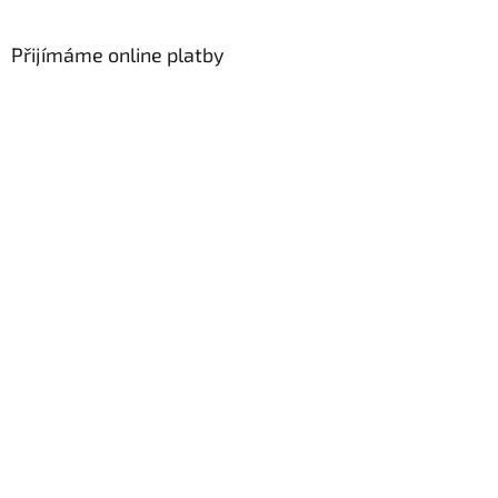
á
p
a
Přijímáme online platby
t
í