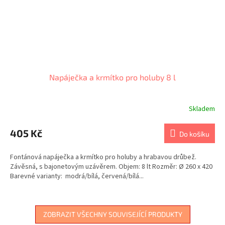
Napáječka a krmítko pro holuby 8 l
Skladem
405 Kč
Do košíku
Fontánová napáječka a krmítko pro holuby a hrabavou drůbež.
Závěsná, s bajonetovým uzávěrem. Objem: 8 lt Rozměr: Ø 260 x 420
Barevné varianty: modrá/bílá, červená/bílá...
ZOBRAZIT VŠECHNY SOUVISEJÍCÍ PRODUKTY