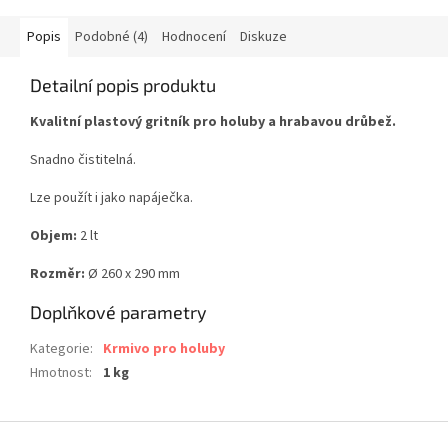
Popis
Podobné (4)
Hodnocení
Diskuze
Detailní popis produktu
Kvalitní plastový gritník pro holuby a hrabavou drůbež.
Snadno čistitelná.
Lze použít i jako napáječka.
Objem:
2 lt
Rozměr:
Ø 260 x 290 mm
Doplňkové parametry
Kategorie
:
Krmivo pro holuby
Hmotnost
:
1 kg
Z