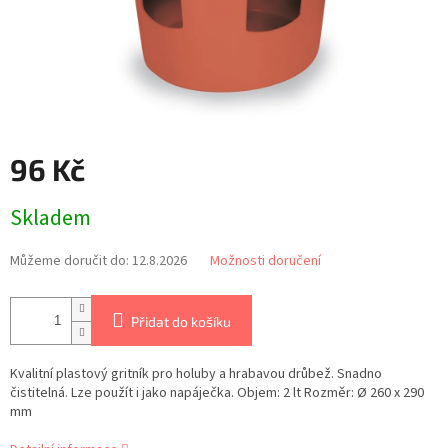
96 Kč
Měrná
Skladem
cena:
Můžeme doručit do:
12.8.2026
Možnosti doručení
Přidat do košíku
Kvalitní plastový gritník pro holuby a hrabavou drůbež. Snadno
čistitelná. Lze použít i jako napáječka. Objem: 2 lt Rozměr: Ø 260 x 290
mm