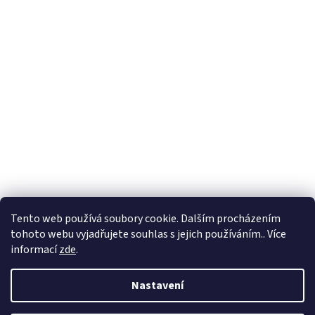
Hodnocení obchodu
Ochrana osobních údajů
Obchodní podmínky
Tento web používá soubory cookie. Dalším procházením
tohoto webu vyjadřujete souhlas s jejich používáním.. Více
informací
zde
.
Vytvořil Shoptet
Nastavení