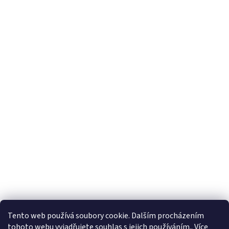
Hodnocení obchodu
Ochrana osobních údajů
Obchodní podmínky
Tento web používá soubory cookie. Dalším procházením
tohoto webu vyjadřujete souhlas s jejich používáním.. Více