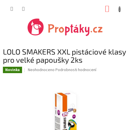
Přejít
NÁKUP
na
obsah
KOŠÍK
LOLO SMAKERS XXL pistáciové klasy
pro velké papoušky 2ks
Průměrné
Neohodnoceno
Podrobnosti hodnocení
Novinka
hodnocení
produktu
je
0,0
z
5
hvězdiček.