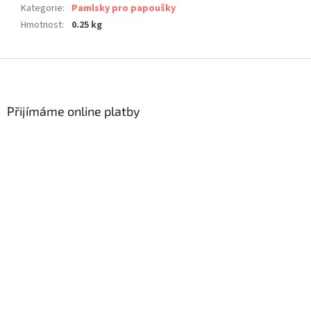
Kategorie
:
Pamlsky pro papoušky
Hmotnost
:
0.25 kg
Z
á
p
a
Přijímáme online platby
t
í