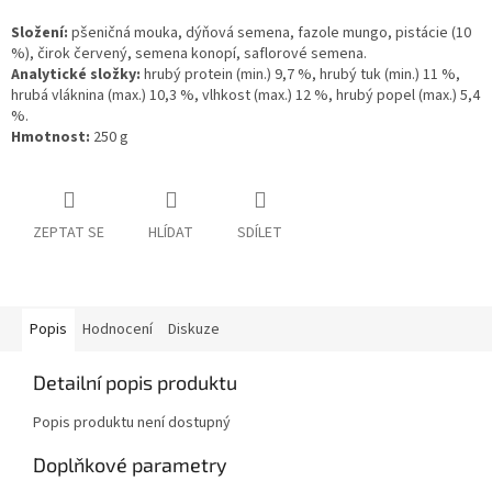
Složení:
pšeničná mouka, dýňová semena, fazole mungo, pistácie (10
%), čirok červený, semena konopí, saflorové semena.
Analytické složky:
hrubý protein (min.) 9,7 %, hrubý tuk (min.) 11 %,
hrubá vláknina (max.) 10,3 %, vlhkost (max.) 12 %, hrubý popel (max.) 5,4
%.
Hmotnost:
250 g
ZEPTAT SE
HLÍDAT
SDÍLET
Popis
Hodnocení
Diskuze
Detailní popis produktu
Popis produktu není dostupný
Doplňkové parametry