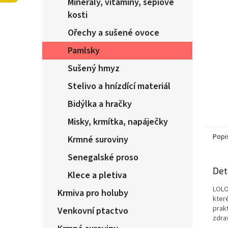
Minerály, vitamíny, sepiové
n
e
kosti
l
Ořechy a sušené ovoce
Pamlsky
Sušený hmyz
Stelivo a hnízdící materiál
Bidýlka a hračky
Misky, krmítka, napáječky
Popi
Krmné suroviny
Senegalské proso
Det
Klece a pletiva
LOLO
Krmiva pro holuby
které
prakt
Venkovní ptactvo
zdra