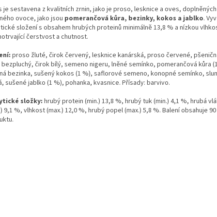
je sestavena z kvalitních zrnin, jako je proso, lesknice a oves, doplněnýc
ného ovoce, jako jsou
pomerančová kůra, bezinky, kokos a jablko
. Vy
ytické složení s obsahem hrubých proteinů minimálně 13,8 % a nízkou vlhkost
otrvající čerstvost a chutnost.
ení:
proso žluté, čirok červený, lesknice kanárská, proso červené, pšenič
 bezpluchý, čirok bílý, semeno nigeru, lněné semínko, pomerančová kůra (1
ná bezinka, sušený kokos (1 %), saflorové semeno, konopné semínko, slu
, sušené jablko (1 %), pohanka, kvasnice. Přísady: barvivo.
ytické složky:
hrubý protein (min.) 13,8 %, hrubý tuk (min.) 4,1 %, hrubá vl
) 9,1 %, vlhkost (max.) 12,0 %, hrubý popel (max.) 5,8 %. Balení obsahuje 90
uktu.