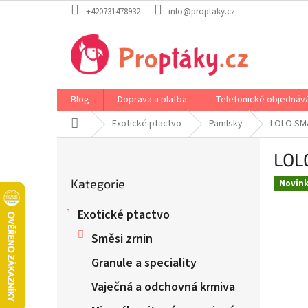
Přejít
+420731478932
info@proptaky.cz
na
obsah
Blog
Doprava a platba
Telefonické objednáv
Domů
Exotické ptactvo
Pamlsky
LOLO SMA
P
LOL
o
Přeskočit
s
Kategorie
kategorie
Novin
t
r
Exotické ptactvo
a
n
Směsi zrnin
n
Granule a speciality
í
p
Vaječná a odchovná krmiva
a