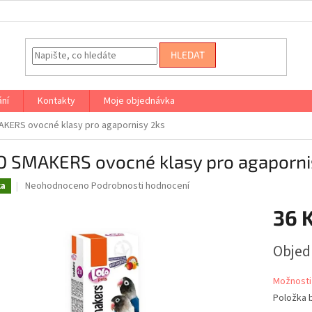
HLEDAT
ání
Kontakty
Moje objednávka
KERS ovocné klasy pro agapornisy 2ks
O SMAKERS ovocné klasy pro agaporni
Průměrné
Neohodnoceno
Podrobnosti hodnocení
ka
hodnocení
produktu
36 
je
0,0
Měrná
Obje
z
cena:
5
hvězdiček.
Možnosti
Položka 