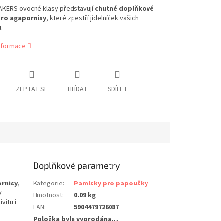
KERS ovocné klasy představují
chutné doplňkové
pro agapornisy
, které zpestří jídelníček vašich
.
informace
ZEPTAT SE
HLÍDAT
SDÍLET
Doplňkové parametry
rnisy
,
Kategorie
:
Pamlsky pro papoušky
v
Hmotnost
:
0.09 kg
vitu i
EAN
:
5904479726087
Položka byla vyprodána…