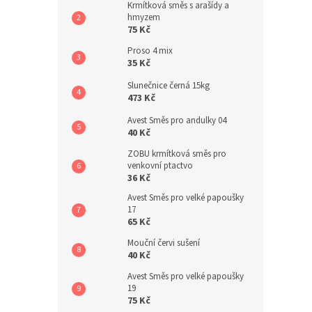
Krmítková směs s arašídy a
hmyzem
75 Kč
Proso 4 mix
35 Kč
Slunečnice černá 15kg
473 Kč
Avest Směs pro andulky 04
40 Kč
ZOBU krmítková směs pro
venkovní ptactvo
36 Kč
Avest Směs pro velké papoušky
17
65 Kč
Mouční červi sušení
40 Kč
Avest Směs pro velké papoušky
19
75 Kč