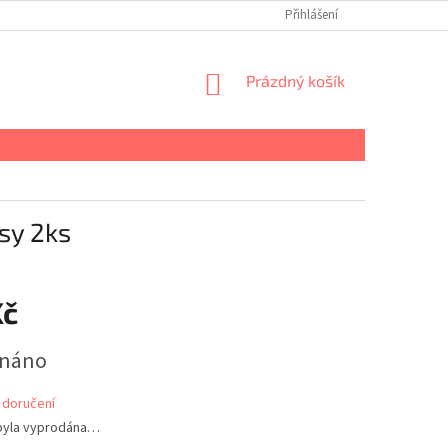
Přihlášení
NÁKUPNÍ
Prázdný košík
KOŠÍK
sy 2ks
Kč
dnáno
 doručení
byla vyprodána…