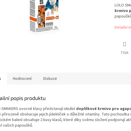
LOLO SMA
krmivo 
papoušků
Detailní 
TISK
s
Hodnocení
Diskuze
ailní popis produktu
 SMAKERS ovocné klasy představují ideální
doplňkové krmivo pro agapo
 přirozeně obohacuje jejich jídelníček o důležité vitamíny. Tato pochoutka 
ickém balení obsahuje 2 kusy klasů, které díky svému složení podporují akti
ví vašich papoušků.