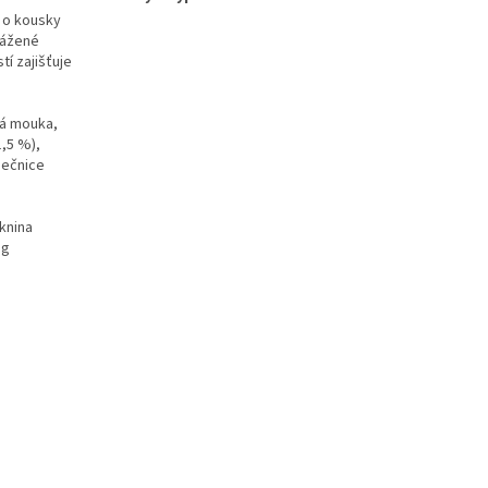
h o kousky
vážené
í zajišťuje
ná mouka,
,5 %),
nečnice
áknina
 g