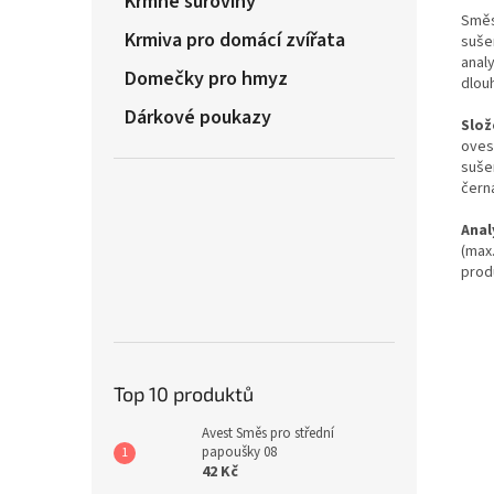
Krmné suroviny
Směs 
Krmiva pro domácí zvířata
suše
anal
Domečky pro hmyz
dlouh
Dárkové poukazy
Slož
oves
suše
černá
Anal
(max.
prod
Top 10 produktů
Avest Směs pro střední
papoušky 08
42 Kč