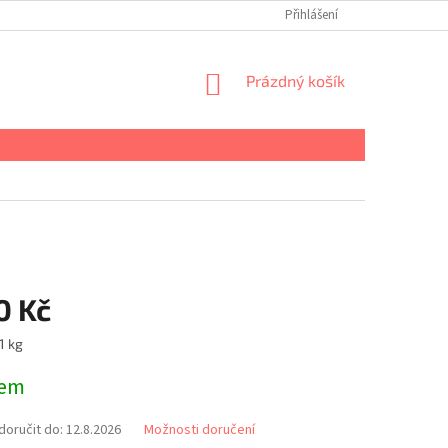
Přihlášení
NÁKUPNÍ
Prázdný košík
KOŠÍK
0 Kč
1 kg
dem
oručit do:
12.8.2026
Možnosti doručení