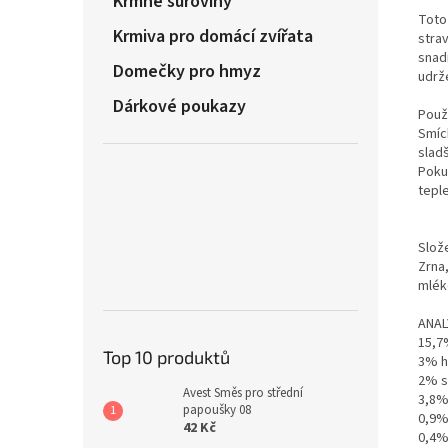
Krmné suroviny
Toto
Krmiva pro domácí zvířata
strav
snad
Domečky pro hmyz
udrž
Dárkové poukazy
Použi
Smích
slad
Poku
tepl
Slož
Zrna,
mlék
ANAL
15,7
Top 10 produktů
3% h
2% s
Avest Směs pro střední
3,8%
papoušky 08
0,9%
42 Kč
0,4%