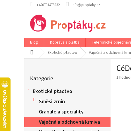
Přejít
+420731478932
info@proptaky.cz
na
obsah
Blog
Doprava a platba
Telefonické objednáv
Domů
Exotické ptactvo
Vaječná a odchovná krm
P
CéD
o
Přeskočit
s
Průměr
1 hodno
Kategorie
kategorie
t
hodnoce
r
produkt
Exotické ptactvo
a
je
5,0
n
Směsi zrnin
z
n
5
Granule a speciality
í
hvězdič
p
Vaječná a odchovná krmiva
a