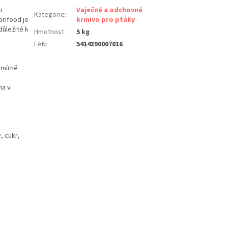
o
Vaječné a odchovné
Kategorie
:
orifood je
krmivo pro ptáky
důležité k
Hmotnost
:
5 kg
EAN
:
5414390007016
t mírně
na v
, cukr,