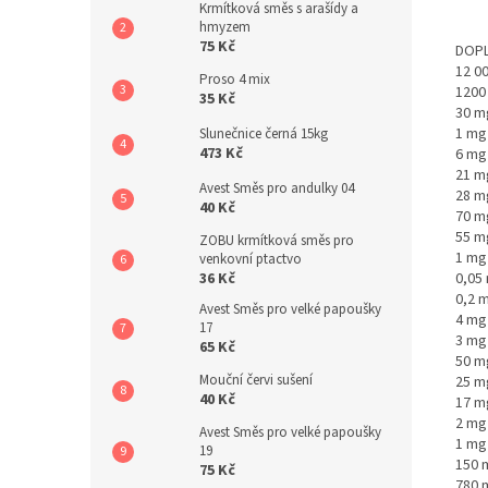
Krmítková směs s arašídy a
hmyzem
75 Kč
DOPL
12 00
Proso 4 mix
1200 
35 Kč
30 mg
1 mg 
Slunečnice černá 15kg
473 Kč
6 mg
21 m
Avest Směs pro andulky 04
28 m
40 Kč
70 m
55 mg
ZOBU krmítková směs pro
1 mg
venkovní ptactvo
36 Kč
0,05
0,2 m
Avest Směs pro velké papoušky
4 mg 
17
3 mg 
65 Kč
50 m
Mouční červi sušení
25 m
40 Kč
17 m
2 mg
Avest Směs pro velké papoušky
1 mg
19
150 
75 Kč
780 m