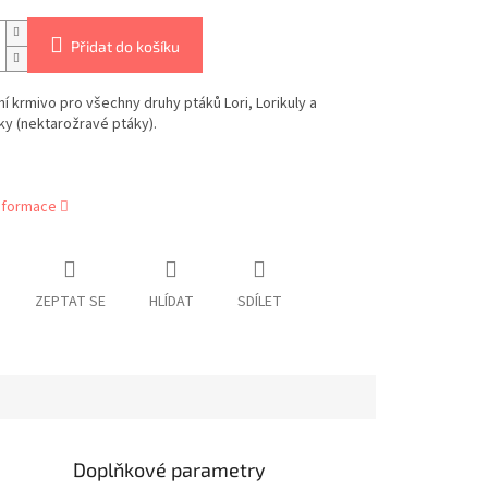
Přidat do košíku
 krmivo pro všechny druhy ptáků Lori, Lorikuly a
ky (nektarožravé ptáky).
informace
ZEPTAT SE
HLÍDAT
SDÍLET
Doplňkové parametry