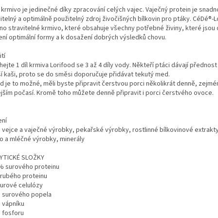
 krmivo je jedinečné díky zpracování celých vajec. Vaječný protein je snadn
itelný a optimálně použitelný zdroj živočišných bílkovin pro ptáky. CéDé®-L
no stravitelné krmivo, které obsahuje všechny potřebné živiny, které jsou 
ení optimální formy a k dosažení dobrých výsledků chovu.
tí
ejte 1 díl krmiva Lorifood se 3 až 4 díly vody. Někteří ptáci dávají přednos
ší kaši, proto se do směsi doporučuje přidávat tekutý med.
d je to možné, měli byste připravit čerstvou porci několikrát denně, zejmé
ejším počasí. Kromě toho můžete denně připravit i porci čerstvého ovoce.
ení
 vejce a vaječné výrobky, pekařské výrobky, rostlinné bílkovinové extrakty
o a mléčné výrobky, minerály
YTICKÉ SLOŽKY
% surového proteinu
rubého proteinu
urové celulózy
 surového popela
 vápníku
 fosforu