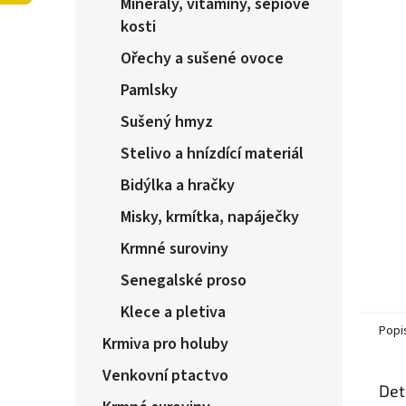
Minerály, vitamíny, sepiové
n
e
kosti
l
Ořechy a sušené ovoce
Pamlsky
Sušený hmyz
Stelivo a hnízdící materiál
Bidýlka a hračky
Misky, krmítka, napáječky
Krmné suroviny
Senegalské proso
Klece a pletiva
Popi
Krmiva pro holuby
Venkovní ptactvo
Det