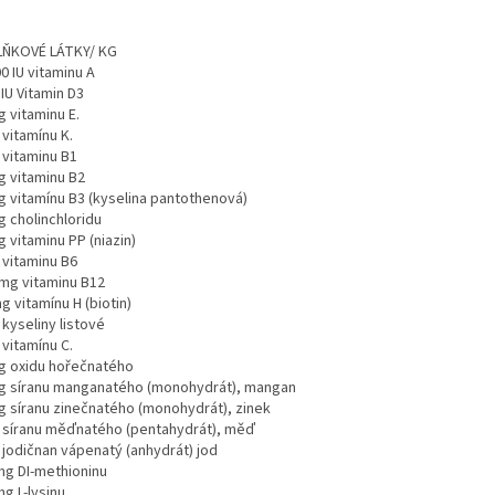
ŇKOVÉ LÁTKY/ KG
0 IU vitaminu A
IU Vitamin D3
 vitaminu E.
vitamínu K.
 vitaminu B1
g vitaminu B2
g vitamínu B3 (kyselina pantothenová)
g cholinchloridu
 vitaminu PP (niazin)
 vitaminu B6
 mg vitaminu B12
g vitamínu H (biotin)
kyseliny listové
vitamínu C.
g oxidu hořečnatého
g síranu manganatého (monohydrát), mangan
g síranu zinečnatého (monohydrát), zinek
 síranu měďnatého (pentahydrát), měď
 jodičnan vápenatý (anhydrát) jod
mg DI-methioninu
g L-lysinu