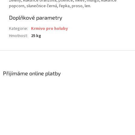
zelený, kukuřice oranžová, pšenice, vikev, mungo, kukuřice
popcorn, slunečnice černá, řepka, proso, len.
Doplňkové parametry
Kategorie
:
Krmivo pro holuby
Hmotnost
:
25 kg
Z
á
p
a
Přijímáme online platby
t
í