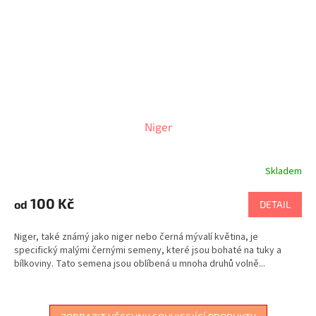
Niger
Skladem
Průměrné
hodnocení
produktu
100 Kč
od
DETAIL
je
5,0
Niger, také známý jako niger nebo černá mývalí květina, je
z
specifický malými černými semeny, které jsou bohaté na tuky a
5
bílkoviny. Tato semena jsou oblíbená u mnoha druhů volně...
hvězdiček.