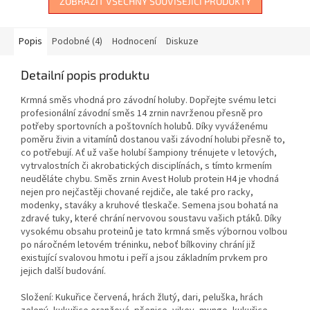
ZOBRAZIT VŠECHNY SOUVISEJÍCÍ PRODUKTY
Popis
Podobné (4)
Hodnocení
Diskuze
Detailní popis produktu
Krmná směs vhodná pro závodní holuby. Dopřejte svému letci
profesionální závodní směs 14 zrnin navrženou přesně pro
potřeby sportovních a poštovních holubů. Díky vyváženému
poměru živin a vitamínů dostanou vaši závodní holubi přesně to,
co potřebují. Ať už vaše holubí šampiony trénujete v letových,
vytrvalostních či akrobatických disciplínách, s tímto krmením
neuděláte chybu. Směs zrnin Avest Holub protein H4 je vhodná
nejen pro nejčastěji chované rejdiče, ale také pro racky,
modenky, staváky a kruhové tleskače. Semena jsou bohatá na
zdravé tuky, které chrání nervovou soustavu vašich ptáků. Díky
vysokému obsahu proteinů je tato krmná směs výbornou volbou
po náročném letovém tréninku, neboť bílkoviny chrání již
existující svalovou hmotu i peří a jsou základním prvkem pro
jejich další budování.
Složení: Kukuřice červená, hrách žlutý, dari, peluška, hrách