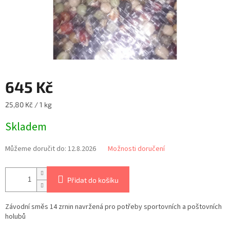
645 Kč
Měrná
25,80 Kč / 1 kg
cena:
Skladem
Můžeme doručit do:
12.8.2026
Možnosti doručení
Přidat do košíku
Závodní směs 14 zrnin navržená pro potřeby sportovních a poštovních
holubů