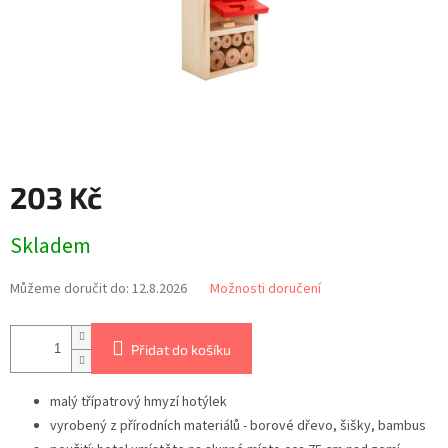
203 Kč
Měrná
Skladem
cena:
Můžeme doručit do:
12.8.2026
Možnosti doručení
Přidat do košíku
malý třípatrový hmyzí hotýlek
vyrobený z přírodních materiálů - borové dřevo, šišky, bambus