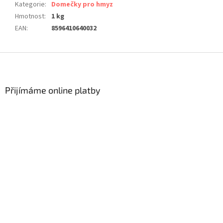
Kategorie
:
Domečky pro hmyz
Hmotnost
:
1 kg
EAN
:
8596410640032
Z
á
p
a
Přijímáme online platby
t
í