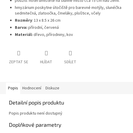
použití: hotel umístěte na slunné místo cca 75 cm nad zemí.
hmyzárium poskytne útočiště pro barevné motýly, slunéčka
sedmitečná, zlatoočka, čmeláky, ploštice, včely
Rozměry
: 13 x 8.5 x 26 cm
Barva:
přírodní, červená
Materiál:
dřevo, přírodniny, kov
ZEPTAT SE
HLÍDAT
SDÍLET
Popis
Hodnocení
Diskuze
Detailní popis produktu
Popis produktu není dostupný
Doplňkové parametry