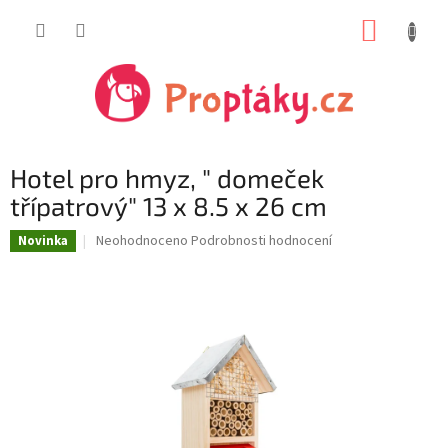
Přejít
NÁKUP
na
obsah
KOŠÍK
Hotel pro hmyz, " domeček
třípatrový" 13 x 8.5 x 26 cm
Průměrné
Neohodnoceno
Podrobnosti hodnocení
Novinka
hodnocení
produktu
je
0,0
z
5
hvězdiček.