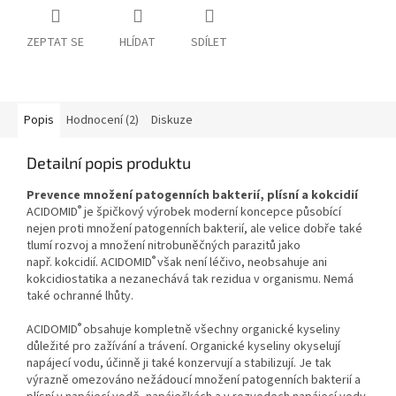
ZEPTAT SE
HLÍDAT
SDÍLET
Popis
Hodnocení (2)
Diskuze
Detailní popis produktu
Prevence množení patogenních bakterií, plísní a kokcidií
®
ACIDOMID
je špičkový výrobek moderní koncepce působící
nejen proti množení patogenních bakterií, ale velice dobře také
tlumí rozvoj a množení nitrobuněčných parazitů jako
®
např. kokcidií. ACIDOMID
však není léčivo, neobsahuje ani
kokcidiostatika a nezanechává tak rezidua v organismu. Nemá
také ochranné lhůty.
®
ACIDOMID
obsahuje kompletně všechny organické kyseliny
důležité pro zažívání a trávení. Organické kyseliny okyselují
napájecí vodu, účinně ji také konzervují a stabilizují. Je tak
výrazně omezováno nežádoucí množení patogenních bakterií a