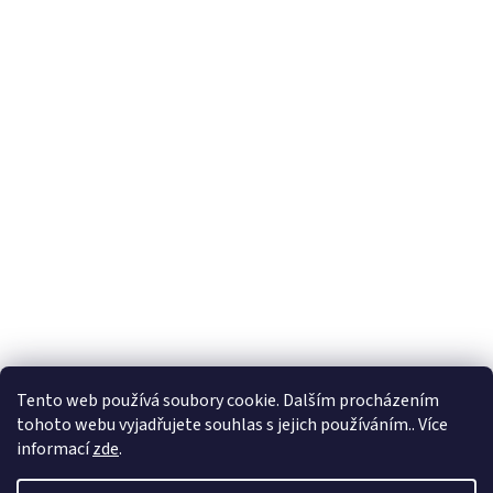
Hodnocení obchodu
Ochrana osobních údajů
Obchodní podmínky
Tento web používá soubory cookie. Dalším procházením
tohoto webu vyjadřujete souhlas s jejich používáním.. Více
informací
zde
.
Vytvořil Shoptet