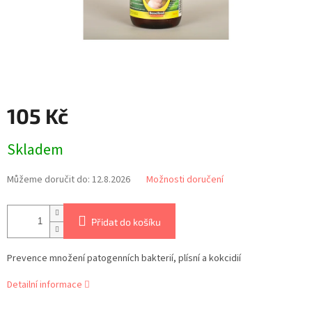
105 Kč
Měrná
Skladem
cena:
Můžeme doručit do:
12.8.2026
Možnosti doručení
Přidat do košíku
Prevence množení patogenních bakterií, plísní a kokcidií
Detailní informace