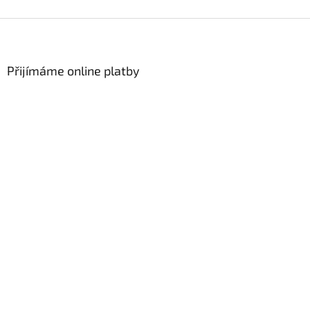
Z
á
p
a
Přijímáme online platby
t
í