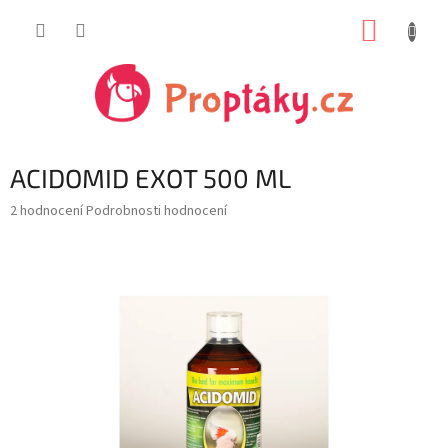
Přejít
NÁKUP
na
obsah
KOŠÍK
ACIDOMID EXOT 500 ML
Průměrné
2 hodnocení
Podrobnosti hodnocení
hodnocení
produktu
je
5,0
z
5
hvězdiček.