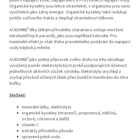
plísní v napájecí vodě, napáječkách a v rozvodech napájecí vody.
Organické kyseliny jsou lehce stravitelné, v organismu jsou navíc
využitelné jako zdroj energie. Organické kyseliny také redukují
potíže zažívacího traktu a zlepšují stravitelnost bílkovin.
®
ACIDOMID
díky látkám přírodního charakteru snižuje množení
nitrobuněčných parazitů, jako jsou například kokcidie. Pro
maximální efekt je však třeba pravidelného podávání do napájecí
vody kdykoli ji měníte.
®
ACIDOMID
jako jediný přípravek svého druhu na trhu obsahuje
vyvážený poměr elektrolytických prvků podporujících účinnost
jednotlivých aktivních složek výrobku. Elektrolyty urychlují a
zvyšují přechod účinných látek přes buněční membránu do nitra
buňky.
Složení:
minerální látky, elektrolyty
organické kyseliny (mravenčí, propionová, mléčná,
octová, citronová a další)
vitamín C
extrakty přírodního původu
upravená pitná voda