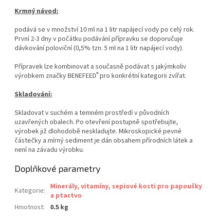
Krmný návod:
podává se v množství 10 ml na 1 litr napájecí vody po celý rok.
První 2-3 dny v počátku podávání přípravku se doporučuje
dávkování poloviční (0,5% tzn. 5 ml na 1 litr napájecí vody).
Přípravek lze kombinovat a současně podávat s jakýmkoliv
®
výrobkem značky BENEFEED
pro konkrétní kategorii zvířat.
Skladování:
Skladovat v suchém a temném prostředí v původních
uzavřených obalech. Po otevření postupně spotřebujte,
výrobek již dlohodobě neskladujte. Mikroskopické pevné
částečky a mírný sediment je dán obsahem přírodních látek a
není na závadu výrobku.
Doplňkové parametry
Minerály, vitamíny, sepiové kosti pro papoušky
Kategorie
:
a ptactvo
Hmotnost
:
0.5 kg