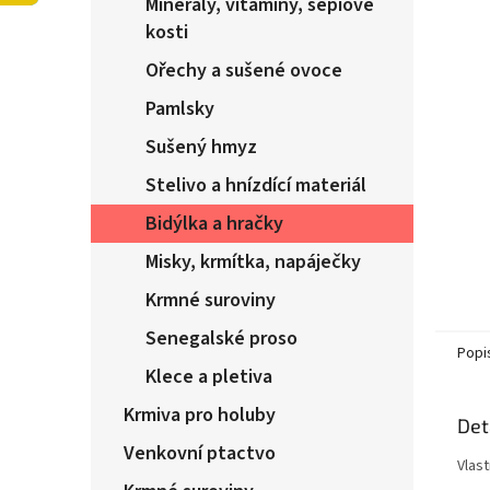
Minerály, vitamíny, sepiové
n
e
kosti
l
Ořechy a sušené ovoce
Pamlsky
Sušený hmyz
Stelivo a hnízdící materiál
Bidýlka a hračky
Misky, krmítka, napáječky
Krmné suroviny
Senegalské proso
Popi
Klece a pletiva
Krmiva pro holuby
Det
Venkovní ptactvo
Vlas