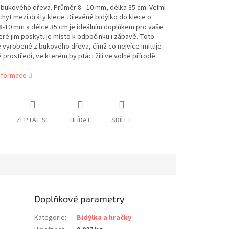
 bukového dřeva. Průměr 8 - 10 mm, délka 35 cm. Velmi
hyt mezi dráty klece.
Dřevěné bidýlko do klece o
8-10 mm a délce 35 cm je ideálním doplňkem pro vaše
eré jim poskytuje místo k odpočinku i zábavě. Toto
e vyrobené z bukového dřeva, čímž co nejvíce imituje
 prostředí, ve kterém by ptáci žili ve volné přírodě.
informace
ZEPTAT SE
HLÍDAT
SDÍLET
Doplňkové parametry
Kategorie
:
Bidýlka a hračky