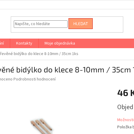
HLEDAT
ání
Kontakty
Moje objednávka
řevěné bidýlko do klece 8-10mm / 35cm 1ks
věné bidýlko do klece 8-10mm / 35cm 
né
noceno
Podrobnosti hodnocení
ní
46 
u
Měrná
Obje
cena:
ek.
Možnosti
Položka 