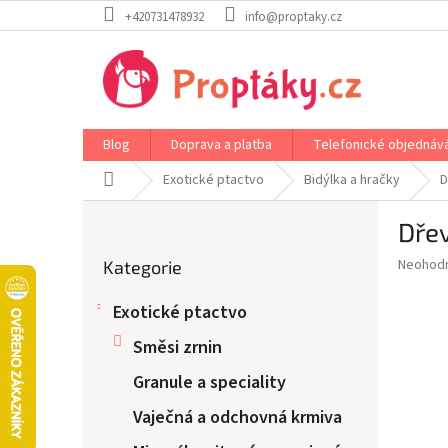
Přejít
+420731478932
info@proptaky.cz
na
obsah
Blog
Doprava a platba
Telefonické objednáv
Domů
Exotické ptactvo
Bidýlka a hračky
D
P
Dře
o
Přeskočit
s
Průměr
Neohod
Kategorie
kategorie
t
hodnoce
r
produkt
Exotické ptactvo
a
je
0,0
n
Směsi zrnin
z
n
5
Granule a speciality
í
hvězdič
p
Vaječná a odchovná krmiva
a