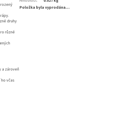
Hmotnost
:
0.027 kg
řirozený
Položka byla vyprodána…
rápy.
ůzné druhy
pro různé
žených
y a zároveň
 ho včas