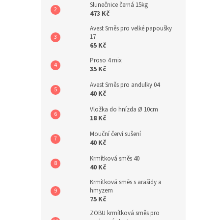
Slunečnice černá 15kg
473 Kč
Avest Směs pro velké papoušky
17
65 Kč
Proso 4 mix
35 Kč
Avest Směs pro andulky 04
40 Kč
Vložka do hnízda Ø 10cm
18 Kč
Mouční červi sušení
40 Kč
Krmítková směs 40
40 Kč
Krmítková směs s arašídy a
hmyzem
75 Kč
ZOBU krmítková směs pro