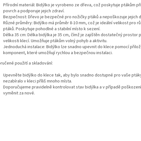
Přírodní materiál: Bidýlko je vyrobeno ze dřeva, což poskytuje ptákům p
povrch a podporuje jejich zdraví.
Bezpečnost: Dřevo je bezpečné pro nožičky ptáků a nepoškozuje jejich d
Různé průměry: Bidýlko má průměr 8-10 mm, což je ideální velikost pro r
ptáků. Poskytuje pohodlné a stabilní místo k sezení.
Délka 35 cm: Délka bidýlka je 35 cm, čímž je zajištěn dostatečný prostor 
velikosti klecí. Umožňuje ptákům volný pohyb a aktivitu.
Jednoduchá instalace: Bidýlko lze snadno upevnit do klece pomocí přilo
komponent, které umožňují rychlou a bezpečnou instalaci.
ručené použití a skladování:
Upevněte bidýlko do klece tak, aby bylo snadno dostupné pro vaše pták
nezabíralo v kleci příliš mnoho místa.
Doporučujeme pravidelně kontrolovat stav bidýlka a v případě poškození
vyměnit za nové.