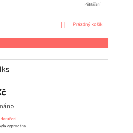
Přihlášení
NÁKUPNÍ
Prázdný košík
KOŠÍK
1ks
Kč
dnáno
 doručení
byla vyprodána…