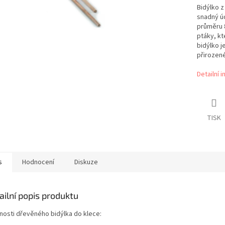
Bidýlko z
snadný úc
průměru 
ptáky, kt
bidýlko j
přirozené
Detailní 
TISK
s
Hodnocení
Diskuze
ailní popis produktu
tnosti dřevěného bidýlka do klece: