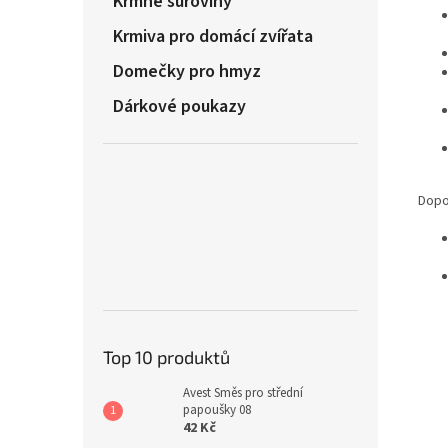
Krmné suroviny
Krmiva pro domácí zvířata
Domečky pro hmyz
Dárkové poukazy
Dopo
Top 10 produktů
Avest Směs pro střední
papoušky 08
42 Kč